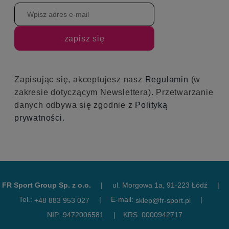
zapisz się
Zapisując się, akceptujesz nasz
Regulamin
(w
zakresie dotyczącym Newslettera). Przetwarzanie
danych odbywa się zgodnie z
Polityką
prywatności
.
FR Sport Group Sp. z o.o.
|
ul. Morgowa 1a, 91-223 Łódź
|
Tel.:
|
E-mail:
|
+48 883 953 027
sklep@fr-sport.pl
NIP: 9472006581
|
KRS: 0000942717