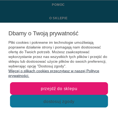
POMOC
O SKLEPIE
MOJE KONTO
Dbamy o Twoją prywatność
Pliki cookies i pokrewne im technologie umożliwiają
KONTAKT
poprawne działanie strony i pomagają nam dostosować
ofertę do Twoich potrzeb. Możesz zaakceptować
wykorzystanie przez nas wszystkich tych plików i przejść do
sklepu lub dostosować użycie plików do swoich preferencji,
wybierając opcję "Dostosuj zgody".
Więcej o plikach cookies przeczytasz w naszej Polityce
prywatności.
przejdź do sklepu
dostosuj zgody