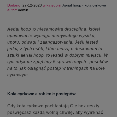
Porady aerialowe
(39)
Dodano:
27-12-2023
w kategorii:
Aerial hoop - koła cyrkowe
autor:
admin
Porady treningowe
(27)
Informacje Techniczne
(14)
Aerial dance
(8)
Aerial hoop to niesamowita dyscyplina, której
Dla dzieci
(8)
opanowanie wymaga niebywałego wysiłku,
uporu, odwagi i zaangażowania. Jeśli jesteś
jedną z tych osób, które marzą o doskonaleniu
sztuki aerial hoop, to jesteś w dobrym miejscu. W
tym artykule zgłębimy 5 sprawdzonych sposobów
na to, jak osiągnąć postęp w treningach na kole
cyrkowym.
Koła cyrkowe a robienie postępów
Gdy koła cyrkowe pochłaniają Cię bez reszty i
poświęcasz każdą wolną chwilę, aby wymknąć