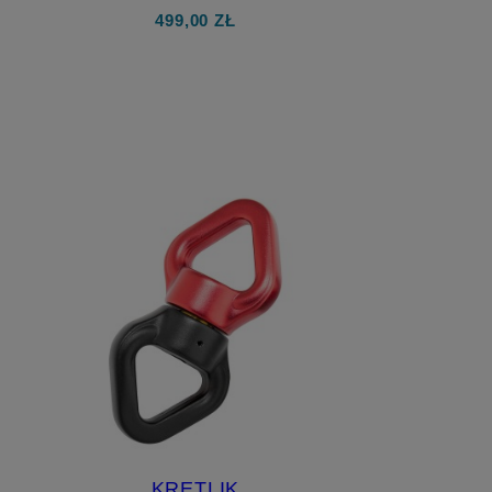
POWIETRZNEJ - 1
499,00 ZŁ
UCHWYT
do koszyka
KRĘTLIK