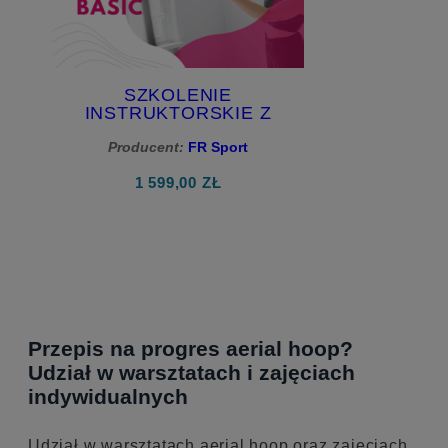
SZKOLENIE
INSTRUKTORSKIE Z
LEGITYMACJĄ - AERIAL
Producent:
HOOP BASIC
FR Sport
1 599,00 ZŁ
do koszyka
Przepis na progres aerial hoop?
Udział w warsztatach i zajęciach
indywidualnych
Udział w warsztatach aerial hoop oraz zajęciach