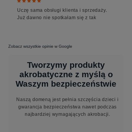
    
Uczę sama obsługi klienta i sprzedaży.
Już dawno nie spotkałam się z tak
rzetelnym zaopiekowaniem ze strony
obsługi.
Zobacz wszystkie opinie w Google
Tworzymy produkty
akrobatyczne z myślą o
Angelika Cichoń
Waszym bezpieczeństwie
AC
miesiąc temu
Naszą domeną jest pełnia szczęścia dzieci i
gwarancja bezpieczeństwa nawet podczas
    
najbardziej wymagających akrobacji.
Super kontakt, ekspresowa wysyłka,
szarfa wysokiej jakości. Bardzo polecam!
🙂