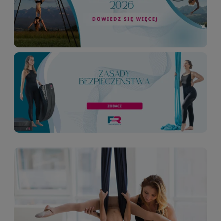
upewnić się, że wszystkie elementy spełniają
odpowiednie normy wytrzymałości. W tym
artykule chcemy pokazać Wam podstawowe
zasady bezpieczeństwa, typy sufitów, rodzaje
montażu i przedstawić spektrum wszystkich
naszych uchwytów sufitowych, które posiadamy w
ofercie Jak przymocować szarfę akrobatyczna i
koło cyrkowel do sufitu? Sprawdźcie koniecznie!