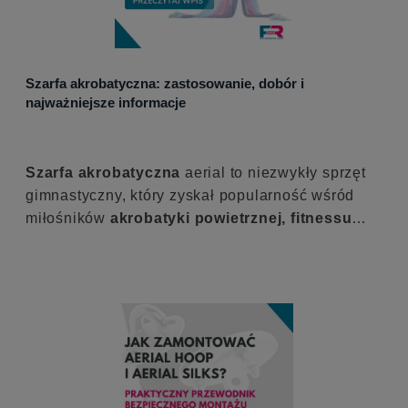
Szarfa akrobatyczna: zastosowanie, dobór i
najważniejsze informacje
Szarfa akrobatyczna
aerial to niezwykły sprzęt
gimnastyczny, który zyskał popularność wśród
miłośników
akrobatyki powietrznej, fitnessu
oraz sztuk cyrkowych
. Łączy w sobie elementy
tańca, gimnastyki i akrobatyki, stając się nie tylko
narzędziem treningowym, ale również
formą
artystycznej ekspresji – pełną emocji, siły i
elegancji
.