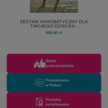
ZESTAW AKROBATYCZNY DLA
I
TWOJEGO DZIECKA -
MULTISENSORYCZNY HAMAK DLA
968,00 zł
ROZWOJU TWOJEGO DZIECKA
Wybór
profesjonalistów
Produkowane
w Polsce
Produkty
certyfikowane