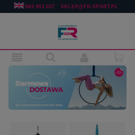
883 953 027
SKLEP@FR-SPORT.PL