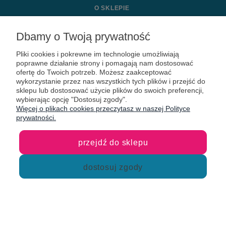
O SKLEPIE
MOJE KONTO
Dbamy o Twoją prywatność
Pliki cookies i pokrewne im technologie umożliwiają
KONTAKT
poprawne działanie strony i pomagają nam dostosować
ofertę do Twoich potrzeb. Możesz zaakceptować
wykorzystanie przez nas wszystkich tych plików i przejść do
sklepu lub dostosować użycie plików do swoich preferencji,
wybierając opcję "Dostosuj zgody".
Więcej o plikach cookies przeczytasz w naszej Polityce
prywatności.
przejdź do sklepu
dostosuj zgody
Sklep internetowy Shoper Premium