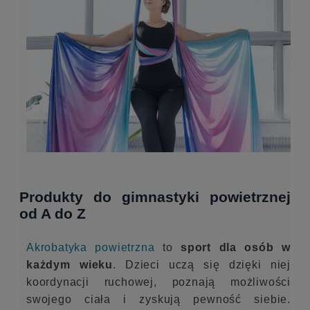
5 miesięcy temu
    
Super, bardzo pomocni! Polecam bardzo!!!
Produkty do gimnastyki powietrznej
od A do Z
Akrobatyka powietrzna
to
sport dla osób w
każdym wieku
. Dzieci uczą się dzięki niej
koordynacji ruchowej, poznają możliwości
swojego ciała i zyskują pewność siebie.