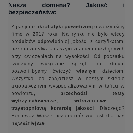
Nasza domena? Jakość i
bezpieczeństwo
Z pasji do
akrobatyki powietrznej
otworzyliśmy
firmę w 2017 roku. Na rynku nie było wtedy
Małgorzata Kocińska
produktów odpowiedniej jakości z certyfikatami
bezpieczeństwa - naszym zdaniem niezbędnych
MK
przy ćwiczeniach na wysokości. Od początku
5 miesięcy temu
tworzymy wyłącznie sprzęt, na którym
pozwolilibyśmy ćwiczyć własnym dzieciom.
    
Wszystko, co znajdziesz w naszym sklepie
Firma godna polecenia. Obsługa na
akrobatycznym wyspecjalizowanym w tańcu w
najwyższym poziomie. Wysyłka
powietrzu,
przechodzi testy
błyskawiczna i do tego pięknie
wytrzymałościowe, wdrożeniowe i
zapakowana na prezent. Polecam gorąco
trzystopniową kontrolę jakości
. Dlaczego?
😊
Ponieważ Wasze bezpieczeństwo jest dla nas
najważniejsze.