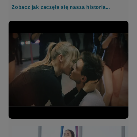
Zobacz jak zaczęła się nasza historia...
ali b
AB
5 miesięcy temu
    
Zakupiłam koło do akrobatyki powietrznej
aerial hoop. Bardzo fajne, super mi się
sprawdza.
Bartosz Kupidura
BK