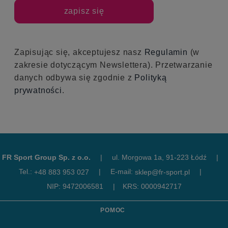
zapisz się
Zapisując się, akceptujesz nasz
Regulamin
(w
zakresie dotyczącym Newslettera). Przetwarzanie
danych odbywa się zgodnie z
Polityką
prywatności
.
FR Sport Group Sp. z o.o.
|
ul. Morgowa 1a, 91-223 Łódź
|
Tel.:
|
E-mail:
|
+48 883 953 027
sklep@fr-sport.pl
NIP: 9472006581
|
KRS: 0000942717
POMOC