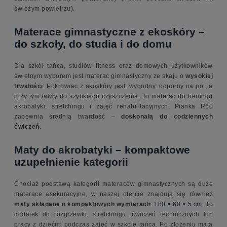
świeżym powietrzu).
Materace gimnastyczne z ekoskóry –
do szkoły, do studia i do domu
Dla szkół tańca, studiów fitness oraz domowych użytkowników
świetnym wyborem jest materac gimnastyczny ze skaju o
wysokiej
trwałości
. Pokrowiec z ekoskóry jest: wygodny, odporny na pot, a
przy tym łatwy do szybkiego czyszczenia. To materac do treningu
akrobatyki, stretchingu i zajęć rehabilitacyjnych. Pianka R60
zapewnia średnią twardość –
doskonałą do codziennych
ćwiczeń
.
Maty do akrobatyki – kompaktowe
uzupełnienie kategorii
Chociaż podstawą kategorii materaców gimnastycznych są duże
materace asekuracyjne, w naszej ofercie znajdują się również
maty składane o kompaktowych wymiarach
:
180 × 60 × 5 cm
. To
dodatek do rozgrzewki, stretchingu, ćwiczeń technicznych lub
pracy z dziećmi podczas zajęć w szkole tańca. Po złożeniu mata