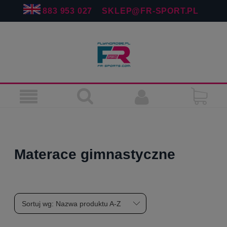
883 953 027
SKLEP@FR-SPORT.PL
Materace gimnastyczne
Sortuj wg:
Nazwa produktu A-Z