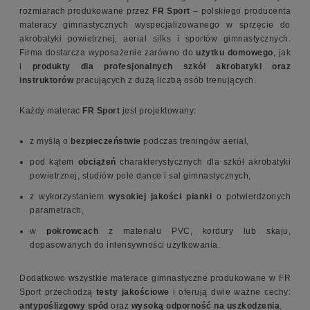
rozmiarach produkowane przez
FR Sport
– polskiego producenta
materacy gimnastycznych wyspecjalizowanego w sprzęcie do
akrobatyki powietrznej, aerial silks i sportów gimnastycznych.
Firma dostarcza wyposażenie zarówno do
użytku domowego
, jak
i
produkty dla profesjonalnych szkół akrobatyki oraz
instruktorów
pracujących z dużą liczbą osób trenujących.
Każdy materac
FR Sport
jest projektowany:
z myślą o
bezpieczeństwie
podczas treningów aerial,
pod kątem
obciążeń
charakterystycznych dla szkół akrobatyki
powietrznej, studiów pole dance i sal gimnastycznych,
z wykorzystaniem
wysokiej jakości pianki
o potwierdzonych
parametrach,
w
pokrowcach
z materiału PVC, kordury lub skaju,
dopasowanych do intensywności użytkowania.
Dodatkowo wszystkie materace gimnastyczne produkowane w FR
Sport przechodzą
testy jakościowe
i oferują dwie ważne cechy:
antypoślizgowy spód
oraz
wysoką odporność na uszkodzenia
.