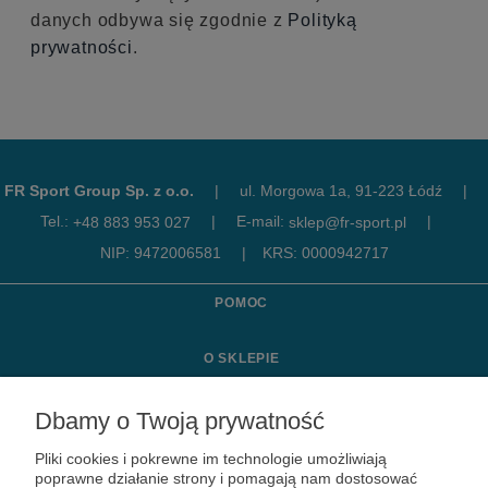
danych odbywa się zgodnie z
Polityką
prywatności
.
FR Sport Group Sp. z o.o.
|
ul. Morgowa 1a, 91-223 Łódź
|
Tel.:
|
E-mail:
|
+48 883 953 027
sklep@fr-sport.pl
NIP: 9472006581
|
KRS: 0000942717
POMOC
O SKLEPIE
MOJE KONTO
Dbamy o Twoją prywatność
Pliki cookies i pokrewne im technologie umożliwiają
KONTAKT
poprawne działanie strony i pomagają nam dostosować