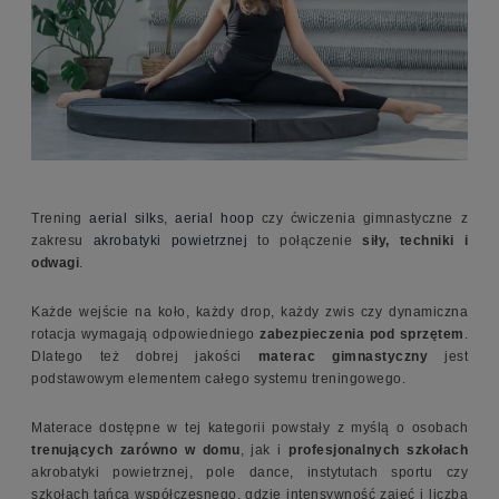
Trening
aerial silks
,
aerial hoop
czy ćwiczenia gimnastyczne z
zakresu
akrobatyki powietrznej
to połączenie
siły, techniki i
odwagi
.
Każde wejście na koło, każdy drop, każdy zwis czy dynamiczna
rotacja wymagają odpowiedniego
zabezpieczenia pod sprzętem
.
Dlatego też dobrej jakości
materac gimnastyczny
jest
podstawowym elementem całego systemu treningowego.
Materace dostępne w tej kategorii powstały z myślą o osobach
trenujących zarówno w domu
, jak i
profesjonalnych szkołach
akrobatyki powietrznej, pole dance, instytutach sportu czy
szkołach tańca współczesnego, gdzie intensywność zajęć i liczba