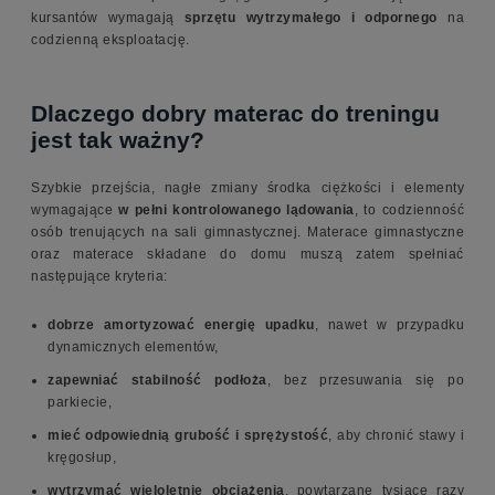
kursantów wymagają
sprzętu wytrzymałego i odpornego
na
codzienną eksploatację.
Dlaczego dobry materac do treningu
jest tak ważny?
Szybkie przejścia, nagłe zmiany środka ciężkości i elementy
wymagające
w pełni kontrolowanego lądowania
, to codzienność
osób trenujących na sali gimnastycznej. Materace gimnastyczne
oraz materace składane do domu muszą zatem spełniać
następujące kryteria:
dobrze amortyzować energię upadku
, nawet w przypadku
dynamicznych elementów,
zapewniać stabilność podłoża
, bez przesuwania się po
parkiecie,
mieć odpowiednią grubość i sprężystość
, aby chronić stawy i
kręgosłup,
wytrzymać wieloletnie obciążenia
, powtarzane tysiące razy