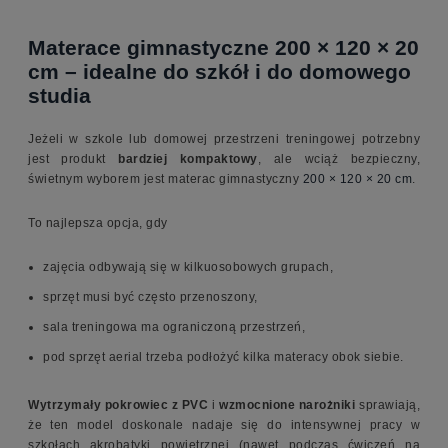
Materace gimnastyczne 200 × 120 × 20
cm – idealne do szkół i do domowego
studia
Jeżeli w szkole lub domowej przestrzeni treningowej potrzebny
jest produkt
bardziej kompaktowy
, ale wciąż bezpieczny,
świetnym wyborem jest materac gimnastyczny
200 × 120 × 20 cm
.
To najlepsza opcja, gdy
zajęcia odbywają się w kilkuosobowych grupach,
sprzęt musi być często przenoszony,
sala treningowa ma ograniczoną przestrzeń,
pod sprzęt aerial trzeba podłożyć kilka materacy obok siebie.
Wytrzymały pokrowiec z PVC
i
wzmocnione narożniki
sprawiają,
że ten model doskonale nadaje się do intensywnej pracy w
szkołach akrobatyki powietrznej (nawet podczas ćwiczeń na