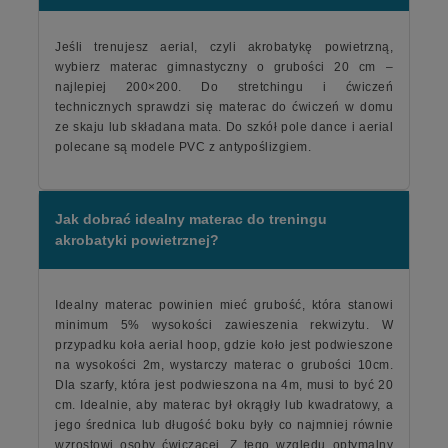
Jeśli trenujesz aerial, czyli akrobatykę powietrzną,
wybierz materac gimnastyczny o grubości 20 cm –
najlepiej 200×200. Do stretchingu i ćwiczeń
technicznych sprawdzi się materac do ćwiczeń w domu
ze skaju lub składana mata. Do szkół pole dance i aerial
polecane są modele PVC z antypoślizgiem.
Jak dobrać idealny materac do treningu
akrobatyki powietrznej?
Idealny materac powinien mieć grubość, która stanowi
minimum 5% wysokości zawieszenia rekwizytu. W
przypadku koła aerial hoop, gdzie koło jest podwieszone
na wysokości 2m, wystarczy materac o grubości 10cm.
Dla szarfy, która jest podwieszona na 4m, musi to być 20
cm. Idealnie, aby materac był okrągły lub kwadratowy, a
jego średnica lub długość boku były co najmniej równie
wzrostowi osoby ćwiczącej. Z tego względu optymalny