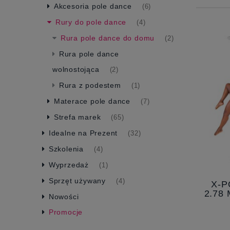
Akcesoria pole dance
(6)
Rury do pole dance
(4)
Rura pole dance do domu
(2)
Rura pole dance
wolnostojąca
(2)
Rura z podestem
(1)
Materace pole dance
(7)
Strefa marek
(65)
Idealne na Prezent
(32)
Szkolenia
(4)
Wyprzedaż
(1)
Sprzęt używany
(4)
X-P
2.78
Nowości
SKŁA
Promocje