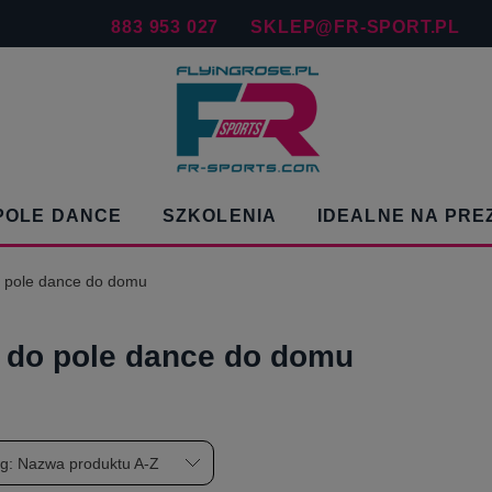
883 953 027
SKLEP@FR-SPORT.PL
POLE DANCE
SZKOLENIA
IDEALNE NA PRE
 pole dance do domu
 do pole dance do domu
wg:
Nazwa produktu A-Z