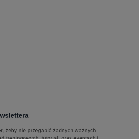
wslettera
er, żeby nie przegapić żadnych ważnych
ad treningowych, tutoriali oraz eventach i