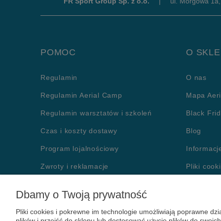
FR Sport Group Sp. z o.o.
|
ul. Morgowa 1a
POMOC
O SKLE
Regulamin
O nas
Regulamin Aerial Camp
Mapa Aeri
Regulamin warsztatów i szkoleń
Black Fri
Czas i koszty dostawy
Blog
Program lojalnościowy
Informacj
Zwroty i reklamacje
Pliki cook
ZASADY BEZPIECZEŃSTWA
Polityka 
Dbamy o Twoją prywatność
Formy płatności
Kontakt
Pliki cookies i pokrewne im technologie umożliwiają poprawne d
FAQ
plików i przejść do sklepu lub dostosować użycie plików do swoich