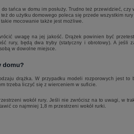
 do tańca w domu im posłuży. Trudno też przewidzieć, czy 
o też do użytku domowego poleca się przede wszystkim ru
y takie mocowanie także jest możliwe.
rócić uwagę na jej jakość. Drążek powinien być przetes
ć rury, będą dwa tryby (statyczny i obrotowy). A jeśli 
 sobą w dowolne miejsce.
 w domu?
odzaju drążka. W przypadku modeli rozporowych jest to 
 trzeba liczyć się z wierceniem w suficie.
zestrzeni wokół rury. Jeśli nie zwrócisz na to uwagi, w t
awić co najmniej 1,8 m przestrzeni wokół rurki.