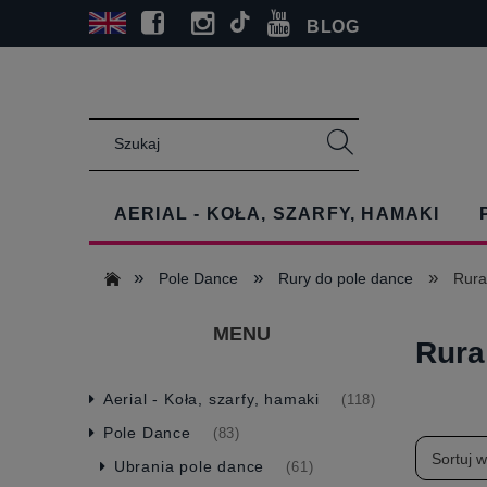
BLOG
AERIAL - KOŁA, SZARFY, HAMAKI
»
»
»
Pole Dance
Rury do pole dance
Rura
MENU
Rura
Aerial - Koła, szarfy, hamaki
(118)
Pole Dance
(83)
Sortuj 
Ubrania pole dance
(61)