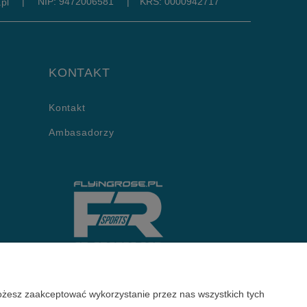
|
NIP: 9472006581
|
KRS: 0000942717
pl
KONTAKT
Kontakt
Ambasadorzy
Możesz zaakceptować wykorzystanie przez nas wszystkich tych