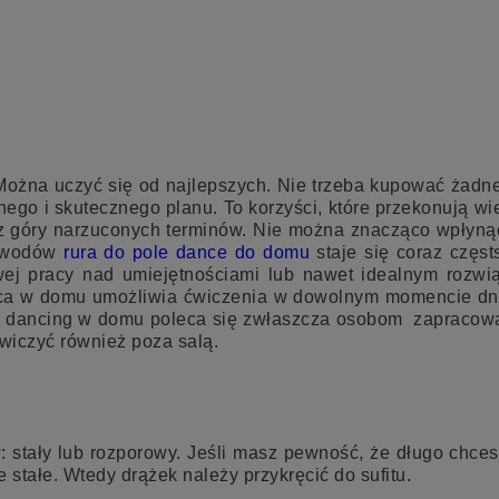
 Można uczyć się od najlepszych. Nie trzeba kupować żadne
go i skutecznego planu. To korzyści, które przekonują wie
z góry narzuconych terminów. Nie można znacząco wpłynąć
powodów
rura do pole dance do domu
staje się coraz częst
wej pracy nad umiejętnościami lub nawet idealnym rozwi
ańca w domu umożliwia ćwiczenia w dowolnym momencie dn
le dancing w domu poleca się zwłaszcza osobom zapracowa
wiczyć również poza salą.
stały lub rozporowy. Jeśli masz pewność, że długo chce
 stałe. Wtedy drążek należy przykręcić do sufitu.