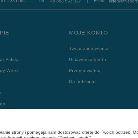
, 91-223 Łódź
|
Tel.:
|
E-mail:
+48 883 953 027
sklep@fr-sport.
PIE
MOJE KONTO
Twoje zamówienia
al Polska
Ustawienia konta
day Week
Przechowalnia
Do pobrania
e
ies
prywatności
ziałanie strony i pomagają nam dostosować ofertę do Twoich potrzeb. 
 preferencji, wybierając opcję "Dostosuj zgody".