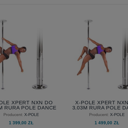
OLE XPERT NXN DO
X-POLE XPERT NX
 M RURA POLE DANCE
3,03M RURA POLE 
DO DOMU - RURA
DO DOMU - RUR
Producent:
X-POLE
Producent:
X-POLE
DANA PRZEDŁUŻONA
SKŁADANA PRZEDŁ
1 399,00 ZŁ
1 499,00 ZŁ