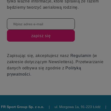
tylko ważne informacje, które sprawią że razem
będziemy tworzyć aerialową rodzinę.
zapisz się
Zapisując się, akceptujesz nasz
Regulamin
(w
zakresie dotyczącym Newslettera). Przetwarzanie
danych odbywa się zgodnie z
Polityką
prywatności
.
FR Sport Group Sp. z o.o.
|
ul. Morgowa 1a, 91-223 Łódź
|