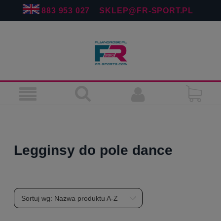
883 953 027
SKLEP@FR-SPORT.PL
Legginsy do pole dance
Sortuj wg:
Nazwa produktu A-Z