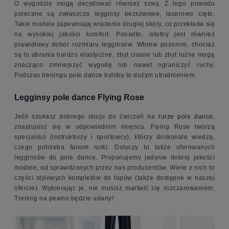
O wygodzie mogą decydować również szwy. Z tego powodu
polecane są zwłaszcza legginsy bezszwowe, laserowo cięte.
Takie modele zapewniają wrażenie drugiej skóry, co przekłada się
na wysokiej jakości komfort. Ponadto, istotny jest również
prawidłowy dobór rozmiaru legginsów. Wbrew pozorom, chociaż
są to ubrania bardzo elastyczne, zbyt ciasne lub zbyt luźne mogą
znacząco zmniejszyć wygodę lub nawet ograniczyć ruchy.
Podczas treningu pole dance byłoby to dużym utrudnieniem.
Legginsy pole dance Flying Rose
Jeśli szukasz dobrego stroju do ćwiczeń na
rurze pole dance
,
znajdujesz się w odpowiednim miejscu. Flying Rose tworzą
specjaliści (instruktorzy i sportowcy), którzy doskonale wiedzą,
czego potrzeba fanom rurki. Dotyczy to także oferowanych
legginsów do pole dance. Proponujemy jedynie dobrej jakości
modele, od sprawdzonych przez nas producentów. Wiele z nich to
części stylowych kompletów do topów (także dostępne w naszej
ofercie). Wybierając je, nie musisz martwić się rozczarowaniem.
Trening na pewno będzie udany!