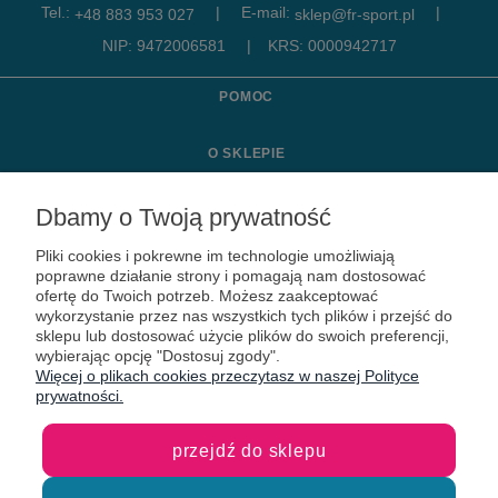
Tel.:
|
E-mail:
|
+48 883 953 027
sklep@fr-sport.pl
NIP: 9472006581
|
KRS: 0000942717
POMOC
O SKLEPIE
MOJE KONTO
Dbamy o Twoją prywatność
Pliki cookies i pokrewne im technologie umożliwiają
KONTAKT
poprawne działanie strony i pomagają nam dostosować
ofertę do Twoich potrzeb. Możesz zaakceptować
wykorzystanie przez nas wszystkich tych plików i przejść do
sklepu lub dostosować użycie plików do swoich preferencji,
wybierając opcję "Dostosuj zgody".
Więcej o plikach cookies przeczytasz w naszej Polityce
prywatności.
przejdź do sklepu