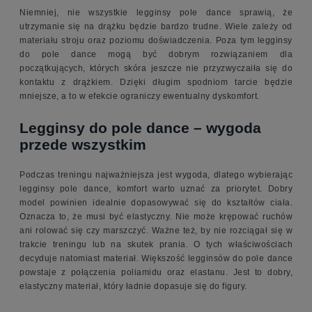
Niemniej, nie wszystkie legginsy pole dance sprawią, że
utrzymanie się na drążku będzie bardzo trudne. Wiele zależy od
materiału stroju oraz poziomu doświadczenia. Poza tym legginsy
do pole dance mogą być dobrym rozwiązaniem dla
początkujących, których skóra jeszcze nie przyzwyczaiła się do
kontaktu z drążkiem. Dzięki długim spodniom tarcie będzie
mniejsze, a to w efekcie ograniczy ewentualny dyskomfort.
Legginsy do pole dance – wygoda
przede wszystkim
Podczas treningu najważniejsza jest wygoda, dlatego wybierając
legginsy pole dance, komfort warto uznać za priorytet. Dobry
model powinien idealnie dopasowywać się do kształtów ciała.
Oznacza to, że musi być elastyczny. Nie może krępować ruchów
ani rolować się czy marszczyć. Ważne też, by nie rozciągał się w
trakcie treningu lub na skutek prania. O tych właściwościach
decyduje natomiast materiał. Większość legginsów do pole dance
powstaje z połączenia poliamidu oraz elastanu. Jest to dobry,
elastyczny materiał, który ładnie dopasuje się do figury.