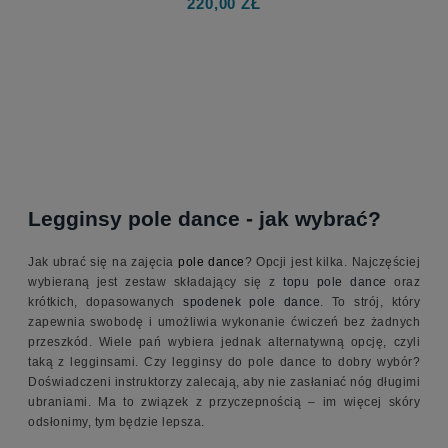
220,00 ZŁ
Legginsy pole dance - jak wybrać?
Jak ubrać się na zajęcia
pole dance
? Opcji jest kilka. Najczęściej
wybieraną jest zestaw składający się z
topu pole dance
oraz
krótkich, dopasowanych
spodenek pole dance
. To strój, który
zapewnia swobodę i umożliwia wykonanie ćwiczeń bez żadnych
przeszkód. Wiele pań wybiera jednak alternatywną opcję, czyli
taką z legginsami. Czy legginsy do pole dance to dobry wybór?
Doświadczeni instruktorzy zalecają, aby nie zasłaniać nóg długimi
ubraniami. Ma to związek z przyczepnością – im więcej skóry
odsłonimy, tym będzie lepsza.