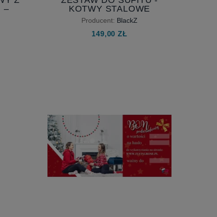
 –
KOTWY STALOWE
ING
Producent:
BlackZ
YKI
149,00 ZŁ