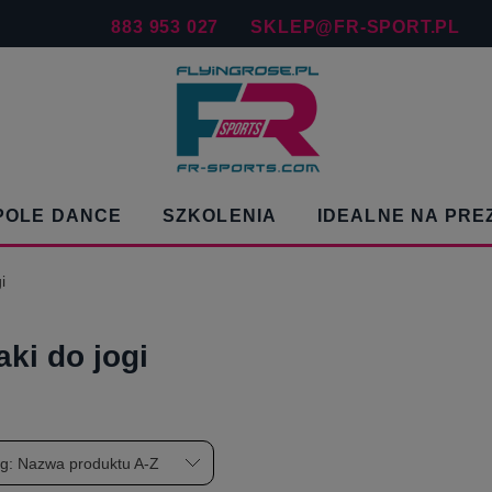
883 953 027
SKLEP@FR-SPORT.PL
POLE DANCE
SZKOLENIA
IDEALNE NA PRE
i
ki do jogi
wg:
Nazwa produktu A-Z