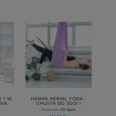
 7 M,
HAMAK AERIAL YOGA -
NA -
CHUSTA DO JOGI I
S DLA
AKROBATYKI AIR 5M,
Producent:
FR Sport
 M
SZEROKOŚĆ 230 CM