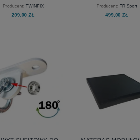
TYFIKOWANY PUNKT
SKŁADANY - CZARNY
Producent:
TWINFIX
Producent:
FR Sport
ICZENIA DLA 2 OSÓB
ANTYPOŚLIZGIEM
209,00 ZŁ
499,00 ZŁ
MATERAC POD K
CYRKOWE I SZAR
WERTYKALNĄ
WYT SUFITOWY DO
MATERAC MODUŁO