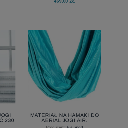
469,00 ZŁ
JOGI
MATERIAŁ NA HAMAKI DO
Ć 230
AERIAL JOGI AIR,
 JOGA
SZEROKOŚĆ 230 CM
Producent:
FR Sport