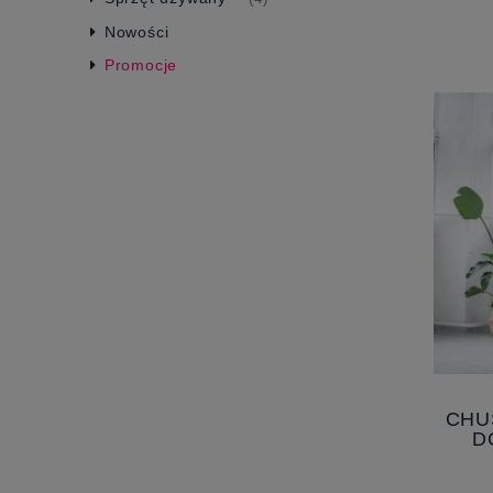
Nowości
Promocje
CHU
D
T
WYBI