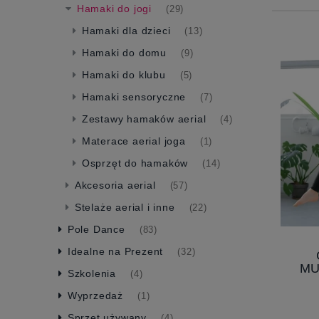
Hamaki do jogi
(29)
Hamaki dla dzieci
(13)
Hamaki do domu
(9)
Hamaki do klubu
(5)
Hamaki sensoryczne
(7)
Zestawy hamaków aerial
(4)
Materace aerial joga
(1)
Osprzęt do hamaków
(14)
Akcesoria aerial
(57)
Stelaże aerial i inne
(22)
Pole Dance
(83)
Idealne na Prezent
(32)
MU
Szkolenia
(4)
HUŚ
Wyprzedaż
(1)
Sprzęt używany
(4)