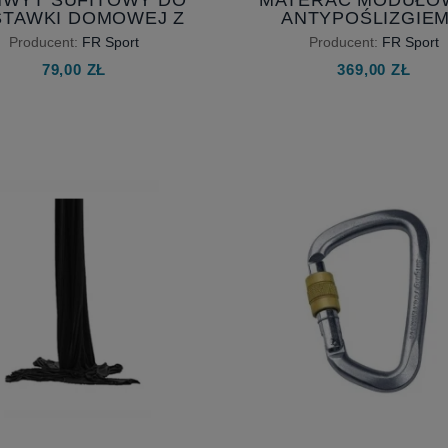
TAWKI DOMOWEJ Z
ANTYPOŚLIZGIEM
ŁOŻYSKIEM
BEZPIECZNY TREN
Producent:
FR Sport
Producent:
FR Sport
AERIAL I GIMNAST
79,00 ZŁ
369,00 ZŁ