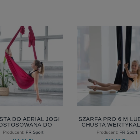
STA DO AERIAL JOGI
SZARFA PRO 6 M LUB
OSTOSOWANA DO
CHUSTA WERTYKAL
WOICH POTRZEB -
ZESTAW AERIAL SILK
Producent:
FR Sport
Producent:
FR Sport
ERZ HAMAK DO JOGI
DZIECI 6M LUB 7