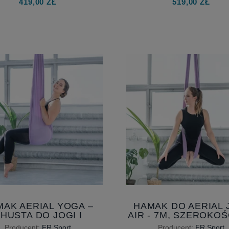
419,00 ZŁ
519,00 ZŁ
EALNY DLA CIEBIE
AK AERIAL YOGA –
HAMAK DO AERIAL 
HUSTA DO JOGI I
AIR - 7M, SZEROKOŚ
ROBATYKI 4 M, NA
CM - AKROBATYKA I
Producent:
FR Sport
Producent:
FR Sport