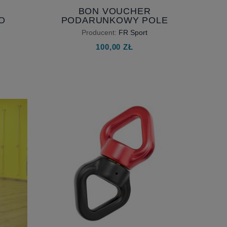
BON VOUCHER
O
PODARUNKOWY POLE
DANCE, AERIAL DANCE,
Producent:
FR Sport
AERIAL HOOP, AERIAL
100,00 ZŁ
SILKS