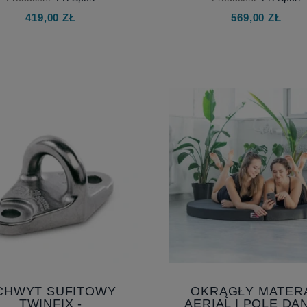
TAŚMACH
POWIETRZNA
419,00 ZŁ
569,00 ZŁ
CHWYT SUFITOWY
OKRĄGŁY MATER
TWINFIX -
AERIAL I POLE DA