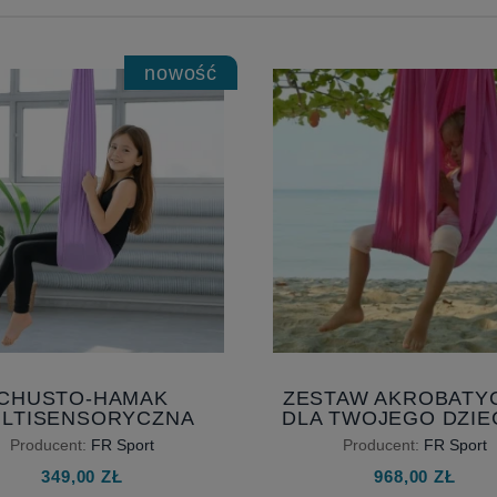
nowość
CHUSTO-HAMAK
ZESTAW AKROBATY
LTISENSORYCZNA
DLA TWOJEGO DZIE
TAWKA DLA DZIECI Z
MULTISENSORYC
Producent:
FR Sport
Producent:
FR Sport
AKCESORIAMI
HAMAK DLA ROZW
349,00 ZŁ
968,00 ZŁ
TWOJEGO DZIEC