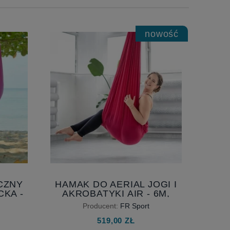
nowość
CZNY
HAMAK DO AERIAL JOGI I
CKA -
AKROBATYKI AIR - 6M,
ZNY
SZEROKOŚĆ 230 CM,
Producent:
FR Sport
OJU
AERIAL YOGA HAMMOCK
519,00 ZŁ
KA