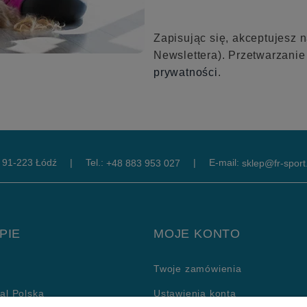
Zapisując się, akceptujesz 
Newslettera). Przetwarzani
prywatności
.
, 91-223 Łódź
|
Tel.:
|
E-mail:
+48 883 953 027
sklep@fr-sport.
PIE
MOJE KONTO
Twoje zamówienia
al Polska
Ustawienia konta