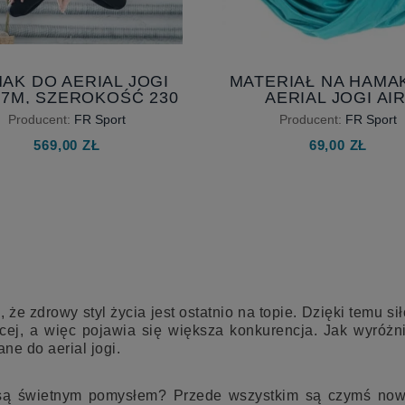
AK DO AERIAL JOGI
MATERIAŁ NA HAMA
- 7M, SZEROKOŚĆ 230
AERIAL JOGI AIR
 AKROBATYKA I JOGA
SZEROKOŚĆ 230 
Producent:
FR Sport
Producent:
FR Sport
POWIETRZNA
569,00 ZŁ
69,00 ZŁ
 że zdrowy styl życia jest ostatnio na topie. Dzięki temu s
cej, a więc pojawia się większa konkurencja. Jak wyróżn
e do aerial jogi.
są świetnym pomysłem? Przede wszystkim są czymś nowym