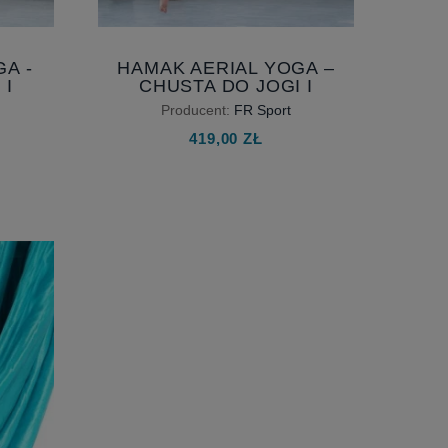
A -
HAMAK AERIAL YOGA –
 I
CHUSTA DO JOGI I
5M,
AKROBATYKI 4 M, NA
Producent:
FR Sport
CM
TAŚMACH
419,00 ZŁ