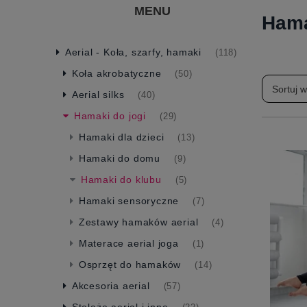
MENU
Hama
Aerial - Koła, szarfy, hamaki
(118)
Koła akrobatyczne
(50)
Sortuj 
Aerial silks
(40)
Hamaki do jogi
(29)
Hamaki dla dzieci
(13)
Hamaki do domu
(9)
Hamaki do klubu
(5)
Hamaki sensoryczne
(7)
Zestawy hamaków aerial
(4)
Materace aerial joga
(1)
Osprzęt do hamaków
(14)
Akcesoria aerial
(57)
Stelaże aerial i inne