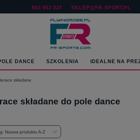
883 953 027
SKLEP@FR-SPORT.PL
POLE DANCE
SZKOLENIA
IDEALNE NA PRE
terace składane
race składane do pole dance
wg:
Nazwa produktu A-Z