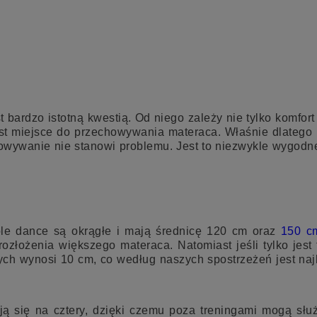
YRKOWE I SZARFĘ
WERTYKALNĄ
t bardzo istotną kwestią. Od niego zależy nie tylko komfo
st miejsce do przechowywania materaca. Właśnie dlatego 
chowywanie nie stanowi problemu. Jest to niezwykle wygod
ole dance są okrągłe i mają średnicę 120 cm oraz
150 c
rozłożenia większego materaca. Natomiast jeśli tylko je
h wynosi 10 cm, co według naszych spostrzeżeń jest najb
ą się na cztery, dzięki czemu poza treningami mogą słu