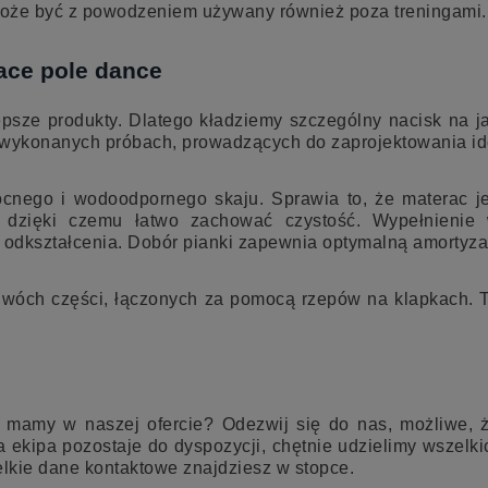
 może być z powodzeniem używany również poza treningami.
ace pole dance
jlepsze produkty. Dlatego kładziemy szczególny nacisk na
lu wykonanych próbach, prowadzących do zaprojektowania i
cnego i wodoodpornego skaju. Sprawia to, że materac j
dzięki czemu łatwo zachować czystość. Wypełnienie w
na odkształcenia. Dobór pianki zapewnia optymalną amorty
dwóch części, łączonych za pomocą rzepów na klapkach. T
 mamy w naszej ofercie? Odezwij się do nas, możliwe, 
 ekipa pozostaje do dyspozycji, chętnie udzielimy wszelki
elkie dane kontaktowe znajdziesz w stopce.