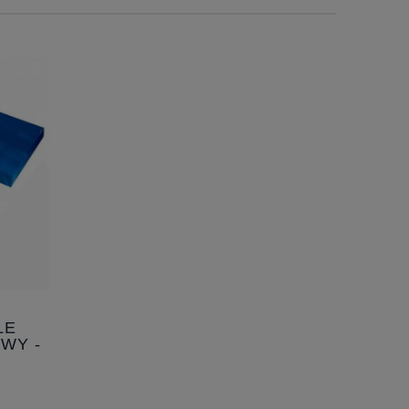
LE
WY -
EJ