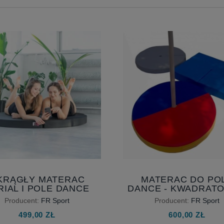
KRĄGŁY MATERAC
MATERAC DO PO
RIAL I POLE DANCE
DANCE - KWADRATO
ADANY - CZARNY - Z
PIANKA WYSOKI
Producent:
FR Sport
Producent:
FR Sport
NTYPOŚLIZGIEM -
GĘSTOŚCI
499,00 ZŁ
600,00 ZŁ
TERAC POD KOŁO