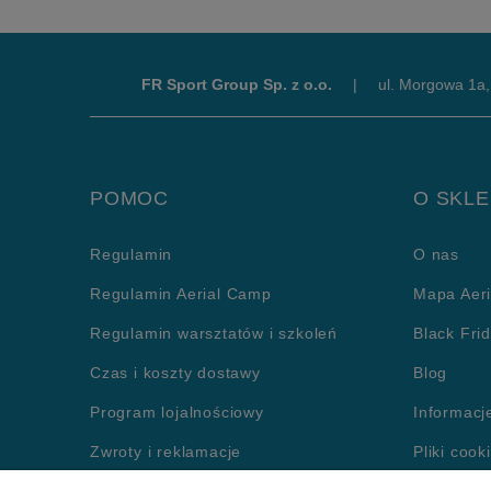
FR Sport Group Sp. z o.o.
|
ul. Morgowa 1a
POMOC
O SKLE
Regulamin
O nas
Regulamin Aerial Camp
Mapa Aeri
Regulamin warsztatów i szkoleń
Black Fri
Czas i koszty dostawy
Blog
Program lojalnościowy
Informacj
Zwroty i reklamacje
Pliki cook