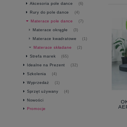
Akcesoria pole dance
(6)
Rury do pole dance
(4)
Materace pole dance
(7)
Materace okrągłe
(3)
Materace kwadratowe
(1)
Materace składane
(2)
Strefa marek
(65)
Idealne na Prezent
(32)
Szkolenia
(4)
Wyprzedaż
(1)
Sprzęt używany
(4)
Nowości
O
AE
Promocje
SKŁ
A
MA