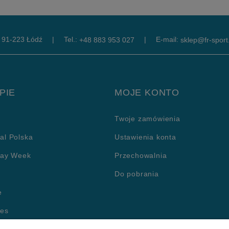
, 91-223 Łódź
|
Tel.:
|
E-mail:
+48 883 953 027
sklep@fr-sport.
PIE
MOJE KONTO
Twoje zamówienia
al Polska
Ustawienia konta
day Week
Przechowalnia
Do pobrania
e
ies