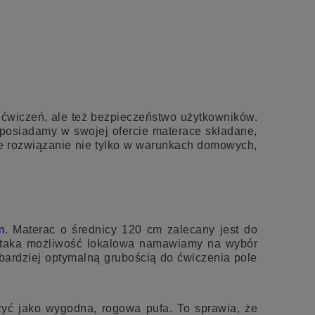
rt ćwiczeń, ale też bezpieczeństwo użytkowników.
posiadamy w swojej ofercie materace składane,
ne rozwiązanie nie tylko w warunkach domowych,
m
. Materac o średnicy 120 cm zalecany jest do
st taka możliwość lokalowa namawiamy na wybór
ardziej optymalną grubością do ćwiczenia pole
żyć jako wygodna, rogowa pufa. To sprawia, że