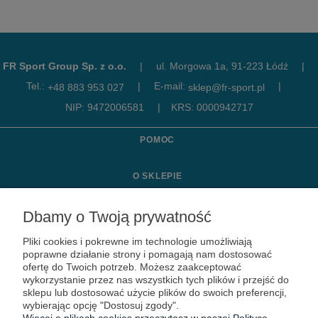
FR Sport Group Sp. z o.o.
|
ul. Morgowa 1a, 91-223 Łódź
|
Tel.:
|
E-mail:
|
+48 883 953 027
sklep@fr-sport.pl
NIP: 9472006581
|
KRS: 0000942717
POMOC
O SKLEPIE
MOJE KONTO
Dbamy o Twoją prywatność
Pliki cookies i pokrewne im technologie umożliwiają
KONTAKT
poprawne działanie strony i pomagają nam dostosować
ofertę do Twoich potrzeb. Możesz zaakceptować
wykorzystanie przez nas wszystkich tych plików i przejść do
sklepu lub dostosować użycie plików do swoich preferencji,
wybierając opcję "Dostosuj zgody".