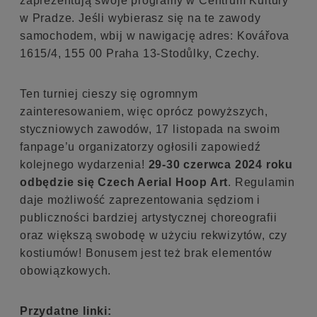
zaprezentują swoje programy w Centrum Kultury
w Pradze. Jeśli wybierasz się na te zawody
samochodem, wbij w nawigację adres: Kovářova
1615/4, 155 00 Praha 13-Stodůlky, Czechy.
Ten turniej cieszy się ogromnym
zainteresowaniem, więc oprócz powyższych,
styczniowych zawodów, 17 listopada na swoim
fanpage’u organizatorzy ogłosili zapowiedź
kolejnego wydarzenia!
29-30 czerwca 2024 roku
odbędzie się Czech Aerial Hoop Art
. Regulamin
daje możliwość zaprezentowania sędziom i
publiczności bardziej artystycznej choreografii
oraz większą swobodę w użyciu rekwizytów, czy
kostiumów! Bonusem jest też brak elementów
obowiązkowych.
Przydatne linki: