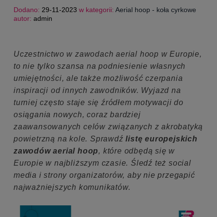
Porady aerialowe
(39)
Dodano:
29-11-2023
w kategorii:
Aerial hoop - koła cyrkowe
autor:
admin
Porady treningowe
(27)
Informacje Techniczne
(14)
Aerial dance
(8)
Uczestnictwo w zawodach aerial hoop w Europie,
Dla dzieci
(8)
to nie tylko szansa na podniesienie własnych
umiejętności, ale także możliwość czerpania
inspiracji od innych zawodników. Wyjazd na
turniej często staje się źródłem motywacji do
osiągania nowych, coraz bardziej
zaawansowanych celów związanych z akrobatyką
powietrzną na kole. Sprawdź
listę europejskich
zawodów aerial hoop
, które odbędą się w
Europie w najbliższym czasie. Śledź też social
media i strony organizatorów, aby nie przegapić
najważniejszych komunikatów.