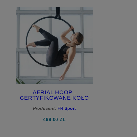
AERIAL HOOP -
CERTYFIKOWANE KOŁO
CYRKOWE DO
Producent:
AKROBATYKI
FR Sport
POWIETRZNEJ - 1
499,00 ZŁ
UCHWYT