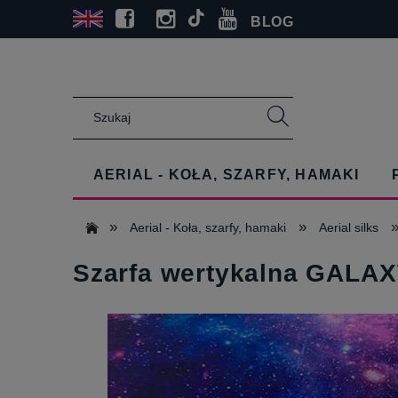
BLOG
AERIAL - KOŁA, SZARFY, HAMAKI
»
»
Aerial - Koła, szarfy, hamaki
Aerial silks
Szarfa wertykalna GALAX