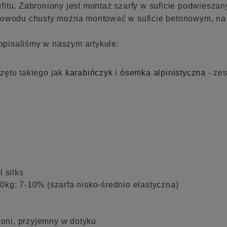
itu. Zabroniony jest montaż szarfy w suficie podwieszan
 powodu chusty można montować w suficie betonowym, na 
opisaliśmy w naszym artykule:
zętu takiego jak
karabińczyk
i
ósemka alpinistyczna
- ze
 silks
0kg: 7-10% (szarfa nisko-średnio elastyczna)
łoni, przyjemny w dotyku