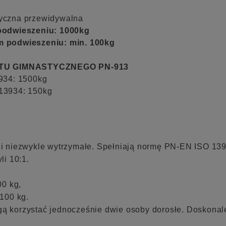
styczna przewidywalna
podwieszeniu: 1000kg
m podwieszeniu: min. 100kg
TU GIMNASTYCZNEGO PN-913
934: 1500kg
13934: 150kg
i niezwykle wytrzymałe. Spełniają normę PN-EN ISO 13
i 10:1.
00 kg,
100 kg.
ą korzystać jednocześnie dwie osoby dorosłe. Doskonale 