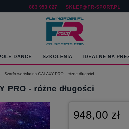
883 953 027
SKLEP@FR-SPORT.PL
POLE DANCE
SZKOLENIA
IDEALNE NA PRE
»
Szarfa wertykalna GALAXY PRO - różne długości
Y PRO - różne długości
948,00 zł