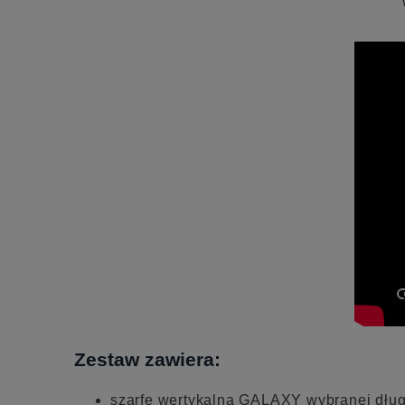
Zestaw zawiera:
szarfę wertykalną GALAXY wybranej dług