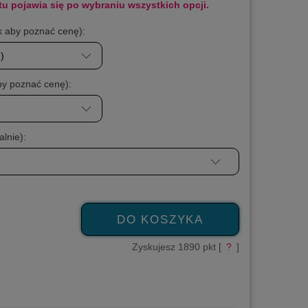
tu pojawia się po wybraniu wszystkich opcji.
k aby poznać cenę):
by poznać cenę):
lnie):
DO KOSZYKA
Zyskujesz
1890
pkt [
?
]