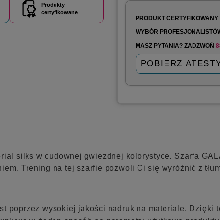
Produkty
certyfikowane
PRODUKT CERTYFIKOWANY
WYBÓR PROFESJONALISTÓ
MASZ PYTANIA? ZADZWOŃ
8
POBIERZ ATEST
erial silks w cudownej gwiezdnej kolorystyce. Szarfa GA
em. Trening na tej szarfie pozwoli Ci się wyróżnić z tłu
st poprzez wysokiej jakości nadruk na materiale. Dzięki 