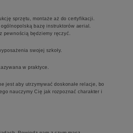
kcję sprzętu, montaże aż do certyfikacji.
gólnopolską bazę instruktorów aerial.
 z pewnością będziemy ręczyć.
wyposażenia swojej szkoły.
ekazywana w praktyce.
ne jest aby utrzymywać doskonałe relacje, bo
tego nauczymy Cię jak rozpoznać charakter i
kładach. Powiedz nam z czym masz