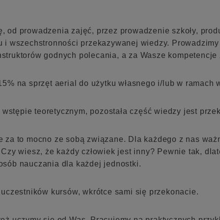
ę, od prowadzenia zajęć, przez prowadzenie szkoły, produ
 i wszechstronności przekazywanej wiedzy. Prowadzimy o
 instruktorów godnych polecania, a za Wasze kompetencje
5% na sprzęt aerial do użytku własnego i/lub w ramach 
m wstępie teoretycznym, pozostała część wiedzy jest prz
ale za to mocno ze sobą związane. Dla każdego z nas waż
Czy wiesz, że każdy człowiek jest inny? Pewnie tak, dla
sób nauczania dla każdej jednostki.
uczestników kursów, wkrótce sami się przekonacie.
też uczymy się od Was. Pracujemy na praktycznych przy