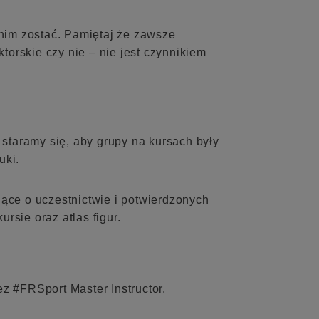
 nim zostać. Pamiętaj że zawsze
orskie czy nie – nie jest czynnikiem
 staramy się, aby grupy na kursach były
uki.
jące o uczestnictwie i potwierdzonych
rsie oraz atlas figur.
 #FRSport Master Instructor.