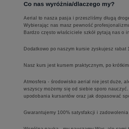
Co nas wyróżnia/dlaczego my?
Aerial to nasza pasja i przeszliśmy długą drog
Wybierając nas masz pewność profesjonalizmu
Bardzo często właściciele szkół pytają nas o
Dodatkowo po naszym kursie zyskujesz rabat 1
Nasz kurs jest kursem praktycznym, po krótki
Atmosfera - środowisko aerial nie jest duże, 
wszyscy możemy się od siebie sporo nauczyć. 
upodobania kursantów oraz jak dopasować spo
Gwarantujemy 100% satysfakcji i zadowolenia 
Wspólna nauka - my nauczamy Was, ale sami 