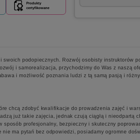
Produkty
certyfikowane
e i swoich podopiecznych. Rozwój osobisty instruktorów p
ozwój i samorealizacja, przychodzimy do Was z naszą ofer
 zabawa i możliwość poznania ludzi z tą samą pasją i ró
tóre chcą zdobyć kwalifikacje do prowadzenia zajęć i war
dzą już takie zajęcia, jednak czują ciągłą i nieodpartą
w sposób profesjonalny, bezpieczny i skuteczny poprowa
 nie ma pytań bez odpowiedzi, posiadamy ogromne dośw