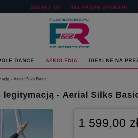
883 953 027
SKLEP@FR-SPORT.PL
POLE DANCE
SZKOLENIA
IDEALNE NA PRE
macją - Aerial Silks Basic
 legitymacją - Aerial Silks Basi
1 599,00 z