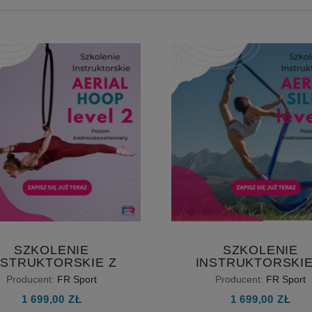
SZKOLENIE
SZKOLENIE
NSTRUKTORSKIE Z
INSTRUKTORSKIE
ITYMACJĄ - AERIAL
LEGITYMACJĄ - AE
Producent:
FR Sport
Producent:
FR Sport
P LEVEL 2 – POZIOM
SILKS LEVEL 2 – P
1 699,00 ZŁ
1 699,00 ZŁ
DNIOZAAWANSOWANY
ŚREDNIOZAAWANSO