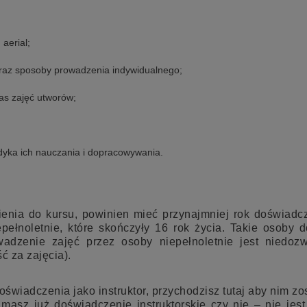
aerial;
raz sposoby prowadzenia indywidualnego;
as zajęć utworów;
todyka ich nauczania i dopracowywania.
ienia do kursu, powinien mieć przynajmniej rok doświadcz
epełnoletnie, które skończyły 16 rok życia. Takie osoby
dzenie zajęć przez osoby niepełnoletnie jest niedozw
ć za zajęcia).
oświadczenia jako instruktor, przychodzisz tutaj aby nim 
 masz już doświadczenie instruktorskie czy nie – nie jes