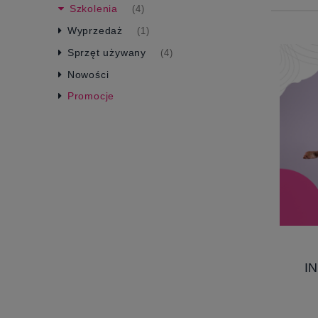
Szkolenia
(4)
Wyprzedaż
(1)
Sprzęt używany
(4)
Nowości
Promocje
I
LEG
HOO
ŚRE