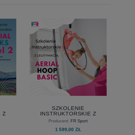
SZKOLENIE
 Z
INSTRUKTORSKIE Z
RIAL
LEGITYMACJĄ - AERIAL
Producent:
FR Sport
OZIOM
HOOP BASIC
1 599,00 ZŁ
WANY