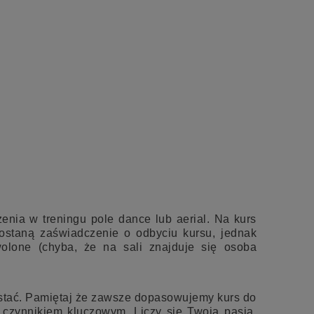
enia w treningu pole dance lub aerial. Na kurs
 dostaną zaświadczenie o odbyciu kursu, jednak
olone (chyba, że na sali znajduje się osoba
zostać. Pamiętaj że zawsze dopasowujemy kurs do
t czynnikiem kluczowym. Liczy się Twoja pasja,