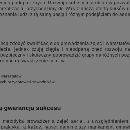
swoich podopiecznych. Rozwój osobisty instruktorów pozwal
orealizacja, przychodzimy do Was z naszą ofertą kursów ins
poznania ludzi z tą samą pasją i różnym podejściem do aer
 chcą zdobyć kwalifikacje do prowadzenia zajęć i warsztat
ajęcia, jednak czują ciągłą i nieodpartą chęć rozwoju 
, bezpieczny i skuteczny poprowadzić grupy na różnych p
gromne doświadczenie m.in. w:
i warsztatów
lnych przygotowań zawodników
ją gwarancją sukcesu
a metodyka prowadzenia zajęć aerial, z uwzględnienie
t praktyka, a każdy, nawet najmniejszy mankament omaw