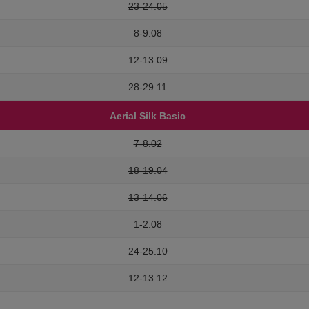
23-24.05
8-9.08
12-13.09
28-29.11
Aerial Silk Basic
7-8.02
18-19.04
13-14.06
1-2.08
24-25.10
12-13.12