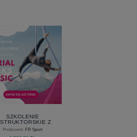
SZKOLENIE
NSTRUKTORSKIE Z
ITYMACJĄ - AERIAL
Producent:
FR Sport
SILKS BASIC