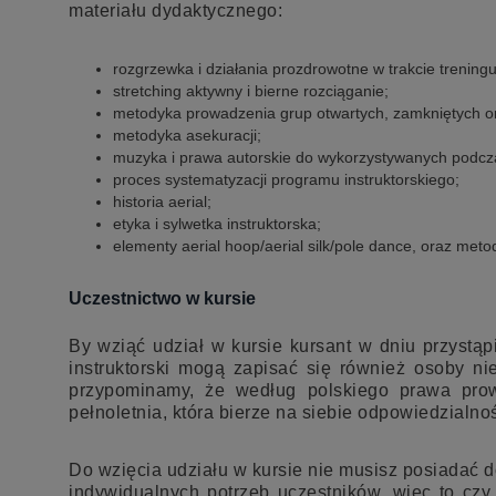
materiału dydaktycznego:
rozgrzewka i działania prozdrowotne w trakcie treningu 
stretching aktywny i bierne rozciąganie;
metodyka prowadzenia grup otwartych, zamkniętych o
metodyka asekuracji;
muzyka i prawa autorskie do wykorzystywanych podcz
proces systematyzacji programu instruktorskiego;
historia aerial;
etyka i sylwetka instruktorska;
elementy aerial hoop/aerial silk/pole dance, oraz me
Uczestnictwo w kursie
By wziąć udział w kursie kursant w dniu przystąp
instruktorski mogą zapisać się również osoby ni
przypominamy, że według polskiego prawa prowa
pełnoletnia, która bierze na siebie odpowiedzialnoś
Do wzięcia udziału w kursie nie musisz posiadać d
indywidualnych potrzeb uczestników, więc to czy