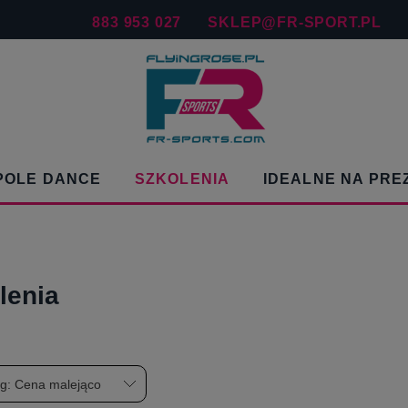
883 953 027
SKLEP@FR-SPORT.PL
POLE DANCE
SZKOLENIA
IDEALNE NA PRE
lenia
wg:
Cena malejąco