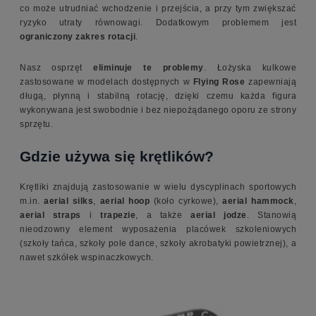
co może utrudniać wchodzenie i przejścia, a przy tym zwiększać
ryzyko utraty równowagi. Dodatkowym problemem jest
ograniczony zakres rotacji
.
Nasz osprzęt
eliminuje te problemy
. Łożyska kulkowe
zastosowane w modelach dostępnych w
Flying Rose
zapewniają
długą, płynną i stabilną rotację, dzięki czemu każda figura
wykonywana jest swobodnie i bez niepożądanego oporu ze strony
sprzętu.
Gdzie używa się krętlików?
Krętliki znajdują zastosowanie w wielu dyscyplinach sportowych
m.in.
aerial silks
,
aerial hoop
(koło cyrkowe),
aerial hammock
,
aerial straps
i
trapezie
, a także
aerial jodze
. Stanowią
nieodzowny element wyposażenia placówek szkoleniowych
(szkoły tańca, szkoły pole dance, szkoły akrobatyki powietrznej), a
nawet szkółek wspinaczkowych.