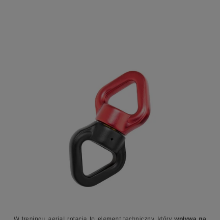
W treningu aerial rotacja to element techniczny, który
wpływa na