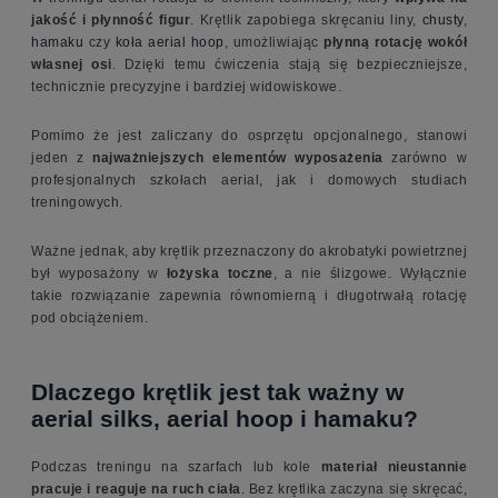
jakość i płynność figur
. Krętlik zapobiega skręcaniu liny,
chusty
,
hamaku
czy
koła aerial hoop
, umożliwiając
płynną rotację wokół
własnej osi
. Dzięki temu ćwiczenia stają się bezpieczniejsze,
technicznie precyzyjne i bardziej widowiskowe.
Pomimo że jest zaliczany do osprzętu opcjonalnego, stanowi
jeden z
najważniejszych elementów wyposażenia
zarówno w
profesjonalnych szkołach aerial, jak i domowych studiach
treningowych.
Ważne jednak, aby krętlik przeznaczony do akrobatyki powietrznej
był wyposażony w
łożyska toczne
, a nie ślizgowe. Wyłącznie
takie rozwiązanie zapewnia równomierną i długotrwałą rotację
pod obciążeniem.
Dlaczego krętlik jest tak ważny w
aerial silks, aerial hoop i hamaku?
Podczas treningu na szarfach lub kole
materiał nieustannie
pracuje i reaguje na ruch ciała
. Bez krętlika zaczyna się skręcać,