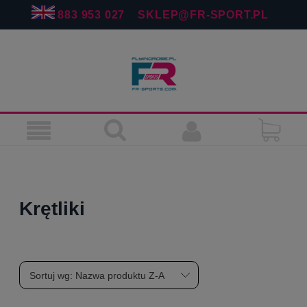
883 953 027
SKLEP@FR-SPORT.PL
Krętliki
Sortuj wg:
Nazwa produktu Z-A