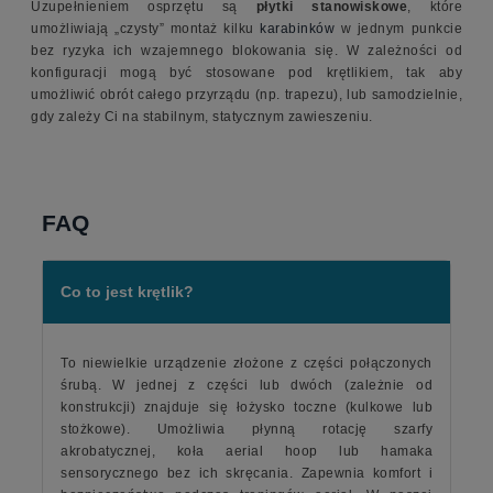
Uzupełnieniem osprzętu są
płytki stanowiskowe
, które
umożliwiają „czysty” montaż kilku
karabinków
w jednym punkcie
bez ryzyka ich wzajemnego blokowania się. W zależności od
konfiguracji mogą być stosowane pod krętlikiem, tak aby
umożliwić obrót całego przyrządu (np. trapezu), lub samodzielnie,
gdy zależy Ci na stabilnym, statycznym zawieszeniu.
FAQ
Co to jest krętlik?
To niewielkie urządzenie złożone z części połączonych
śrubą. W jednej z części lub dwóch (zależnie od
konstrukcji) znajduje się łożysko toczne (kulkowe lub
stożkowe). Umożliwia płynną rotację szarfy
akrobatycznej, koła aerial hoop lub hamaka
sensorycznego bez ich skręcania. Zapewnia komfort i