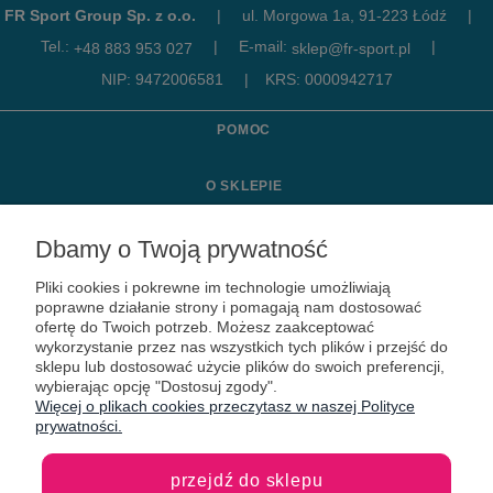
FR Sport Group Sp. z o.o.
|
ul. Morgowa 1a, 91-223 Łódź
|
Tel.:
|
E-mail:
|
+48 883 953 027
sklep@fr-sport.pl
NIP: 9472006581
|
KRS: 0000942717
POMOC
O SKLEPIE
MOJE KONTO
Dbamy o Twoją prywatność
Pliki cookies i pokrewne im technologie umożliwiają
KONTAKT
poprawne działanie strony i pomagają nam dostosować
ofertę do Twoich potrzeb. Możesz zaakceptować
wykorzystanie przez nas wszystkich tych plików i przejść do
sklepu lub dostosować użycie plików do swoich preferencji,
wybierając opcję "Dostosuj zgody".
Więcej o plikach cookies przeczytasz w naszej Polityce
prywatności.
przejdź do sklepu