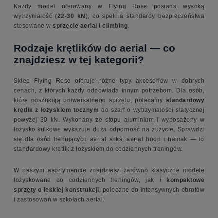
Każdy model oferowany w Flying Rose posiada wysoką
wytrzymałość (
22-30 kN
), co spełnia standardy bezpieczeństwa
stosowane w
sprzęcie aerial i climbing
.
Rodzaje krętlików do aerial — co
znajdziesz w tej kategorii?
Sklep Flying Rose oferuje różne typy akcesoriów w dobrych
cenach, z których każdy odpowiada innym potrzebom. Dla osób,
które poszukują uniwersalnego sprzętu, polecamy
standardowy
krętlik z łożyskiem tocznym
do szarf o wytrzymałości statycznej
powyżej 30 kN. Wykonany ze stopu aluminium i wyposażony w
łożysko kulkowe wykazuje duża odporność na zużycie. Sprawdzi
się dla osób trenujących aerial silks, aerial hoop i hamak — to
standardowy krętlik z łożyskiem do codziennych treningów.
W naszym asortymencie znajdziesz zarówno klasyczne modele
łożyskowane do codziennych treningów, jak i
kompaktowe
sprzęty o lekkiej konstrukcji
, polecane do intensywnych obrotów
i zastosowań w szkołach aerial.