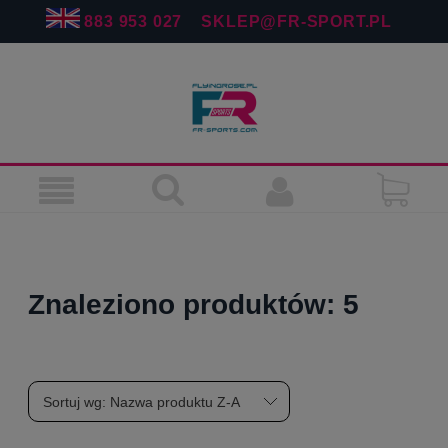
883 953 027
SKLEP@FR-SPORT.PL
Znaleziono produktów: 5
Sortuj wg:
Nazwa produktu Z-A