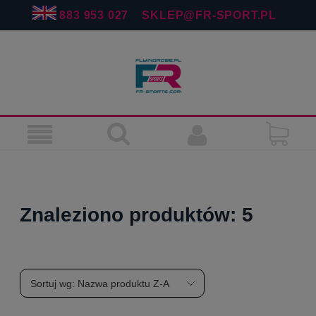
883 953 027
SKLEP@FR-SPORT.PL
Znaleziono produktów: 5
Sortuj wg:
Nazwa produktu Z-A