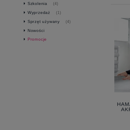
Szkolenia
(4)
Wyprzedaż
(1)
Sprzęt używany
(4)
Nowości
Promocje
HAMA
AK
SZ
AER