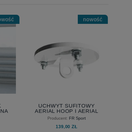
owość
nowość
K
UCHWYT SUFITOWY
ZNA
AERIAL HOOP I AERIAL
CI Z
SILKS - NAJBARDZIEJ
Producent:
FR Sport
WYTRZYMAŁY UCHWYT
139,00 ZŁ
SUFITOWY DO AKROBACJI