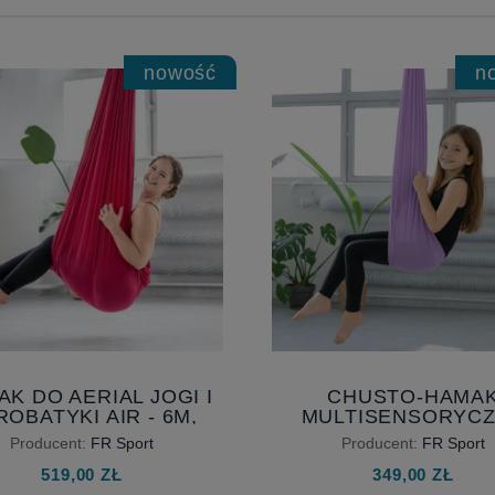
nowość
n
K DO AERIAL JOGI I
CHUSTO-HAMA
ROBATYKI AIR - 6M,
MULTISENSORYC
EROKOŚĆ 230 CM,
HUŚTAWKA DLA DZIE
Producent:
FR Sport
Producent:
FR Sport
IAL YOGA HAMMOCK
AKCESORIAMI
519,00 ZŁ
349,00 ZŁ