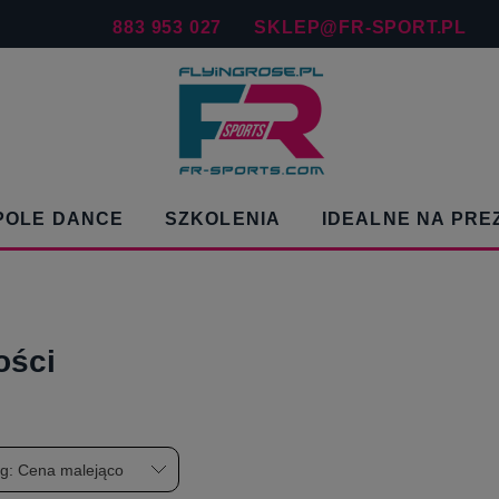
883 953 027
SKLEP@FR-SPORT.PL
POLE DANCE
SZKOLENIA
IDEALNE NA PRE
ości
wg:
Cena malejąco