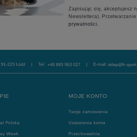
Zapisując się, akceptujesz 
Newslettera). Przetwarzani
prywatności
.
, 91-223 Łódź
|
Tel.:
|
E-mail:
+48 883 953 027
sklep@fr-sport.
PIE
MOJE KONTO
Twoje zamówienia
al Polska
Ustawienia konta
day Week
Przechowalnia