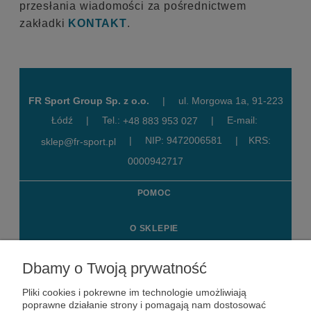
przesłania wiadomości za pośrednictwem
zakładki
KONTAKT
.
FR Sport Group Sp. z o.o.
|
ul. Morgowa 1a, 91-223
Łódź
|
Tel.:
|
E-mail:
+48 883 953 027
|
NIP: 9472006581
|
KRS:
sklep@fr-sport.pl
0000942717
POMOC
O SKLEPIE
MOJE KONTO
Dbamy o Twoją prywatność
Pliki cookies i pokrewne im technologie umożliwiają
KONTAKT
poprawne działanie strony i pomagają nam dostosować