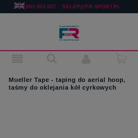
883 953 027
SKLEP@FR-SPORT.PL
Mueller Tape - taping do aerial hoop,
taśmy do oklejania kół cyrkowych