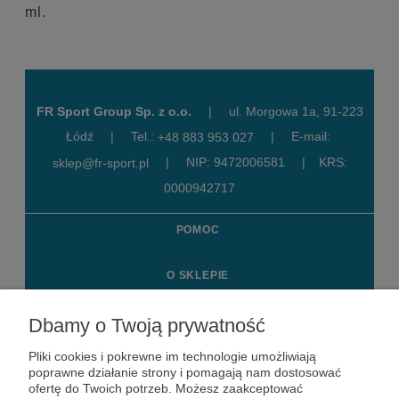
ml.
FR Sport Group Sp. z o.o.
|
ul. Morgowa 1a, 91-223
Łódź
|
Tel.:
|
E-mail:
+48 883 953 027
|
NIP: 9472006581
|
KRS:
sklep@fr-sport.pl
0000942717
POMOC
O SKLEPIE
MOJE KONTO
Dbamy o Twoją prywatność
Pliki cookies i pokrewne im technologie umożliwiają
KONTAKT
poprawne działanie strony i pomagają nam dostosować
ofertę do Twoich potrzeb. Możesz zaakceptować