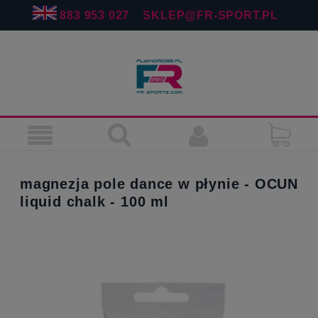
883 953 027
SKLEP@FR-SPORT.PL
magnezja pole dance w płynie - OCUN
liquid chalk - 100 ml