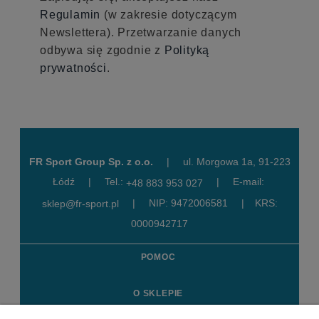
Regulamin
(w zakresie dotyczącym
Newslettera). Przetwarzanie danych
odbywa się zgodnie z
Polityką
prywatności
.
FR Sport Group Sp. z o.o.
|
ul. Morgowa 1a, 91-223
Łódź
|
Tel.:
|
E-mail:
+48 883 953 027
|
NIP: 9472006581
|
KRS:
sklep@fr-sport.pl
0000942717
POMOC
O SKLEPIE