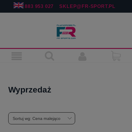
883 953 027
SKLEP@FR-SPORT.PL
Wyprzedaż
Sortuj wg:
Cena malejąco