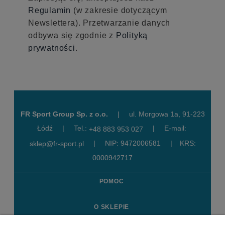
Regulamin
(w zakresie dotyczącym
Newslettera). Przetwarzanie danych
odbywa się zgodnie z
Polityką
prywatności
.
FR Sport Group Sp. z o.o.
|
ul. Morgowa 1a, 91-223
Łódź
|
Tel.:
|
E-mail:
+48 883 953 027
|
NIP: 9472006581
|
KRS:
sklep@fr-sport.pl
0000942717
POMOC
O SKLEPIE