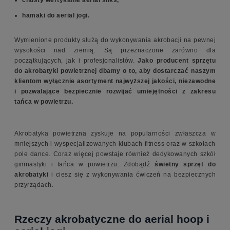
chusty wertykalne aerial silks,
hamaki do aerial jogi.
Wymienione produkty służą do wykonywania akrobacji na pewnej
wysokości nad ziemią. Są przeznaczone zarówno dla
początkujących, jak i profesjonalistów.
Jako producent sprzętu
do akrobatyki powietrznej dbamy o to, aby dostarczać naszym
klientom wyłącznie asortyment najwyższej jakości, niezawodne
i pozwalające bezpiecznie rozwijać umiejętności z zakresu
tańca w powietrzu.
Akrobatyka powietrzna zyskuje na popularności zwłaszcza w
mniejszych i wyspecjalizowanych klubach fitness oraz w szkołach
pole dance. Coraz więcej powstaje również dedykowanych szkół
gimnastyki i tańca w powietrzu. Zdobądź
świetny sprzęt do
akrobatyki
i ciesz się z wykonywania ćwiczeń na bezpiecznych
przyrządach.
Rzeczy akrobatyczne do aerial hoop i