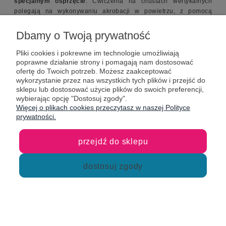
specjalnym osprzęcie
. Ćwiczenia na chustach wertykalnych
polegają na wykonywaniu akrobacji w powietrzu, z pomocą
materiału i z jego udziałem. Dzięki czemu każdy z ruchów
wygląda bardzo spektakularnie i nawet najprostsze figury potrafią
Dbamy o Twoją prywatność
zachwycić obserwatorów.
Pliki cookies i pokrewne im technologie umożliwiają
poprawne działanie strony i pomagają nam dostosować
Produkt ten może być wykorzystywany przez profesjonalistów, ale
ofertę do Twoich potrzeb. Możesz zaakceptować
jest również wspaniałym prezentem dla dziecka.
Szarfa
wykorzystanie przez nas wszystkich tych plików i przejść do
akrobatyczna zawieszona w domu da Twojemu dziecku masę
sklepu lub dostosować użycie plików do swoich preferencji,
radości, poprawi jego sprawność ogólną i rozciągnięcie.
Co
wybierając opcję "Dostosuj zgody".
więcej, zawiązana chusta wertykalna może służyć jako hamak,
Więcej o plikach cookies przeczytasz w naszej Polityce
bądź miejsce, gdzie dziecko może usiąść i poczytać książkę.
Jest
prywatności.
to produkt kompletny, prosty w montażu i gwarantujący
bezpieczeństwo użytkowania.
przejdź do sklepu
dostosuj zgody