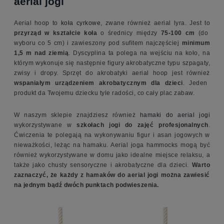
aerial jogi
Aerial hoop to
koła cyrkowe
, zwane również aerial lyra. Jest to
przyrząd w kształcie koła
o średnicy między
75-100 cm
(do
wyboru co 5 cm) i zawieszony pod sufitem najczęściej
minimum
1,5 m nad ziemią
. Dyscyplina ta polega na wejściu na koło, na
którym wykonuje się następnie figury akrobatyczne typu szpagaty,
zwisy i dropy. Sprzęt do akrobatyki aerial hoop jest również
wspaniałym urządzeniem akrobatycznym dla dzieci
. Jeden
produkt da Twojemu dziecku tyle radości, co cały plac zabaw.
W naszym sklepie znajdziesz również
hamaki do aerial jogi
wykorzystywane w
szkołach jogi do zajęć profesjonalnych
.
Ćwiczenia te polegają na wykonywaniu figur i asan jogowych w
nieważkości, leżąc na hamaku. Aerial joga hammocks mogą być
również wykorzystywane w domu jako idealne miejsce relaksu, a
także jako chusty sensoryczne i akrobatyczne dla dzieci.
Warto
zaznaczyć, że każdy z hamaków do aerial jogi można zawiesić
na jednym bądź dwóch punktach podwieszenia.