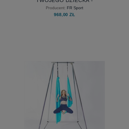
TWOJEGO DZIECKA -
MULTISENSORYCZNY HAMAK
Producent:
FR Sport
DLA ROZWOJU TWOJEGO
968,00 ZŁ
DZIECKA