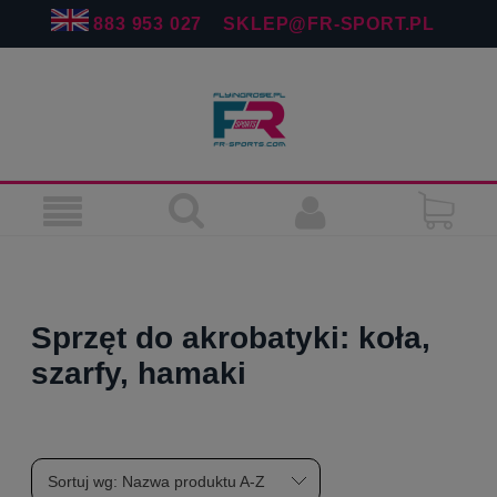
883 953 027
SKLEP@FR-SPORT.PL
Sprzęt do akrobatyki: koła,
szarfy, hamaki
Sortuj wg:
Nazwa produktu A-Z