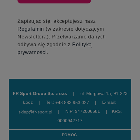
Zapisując się, akceptujesz nasz
Regulamin
(w zakresie dotyczącym
Newslettera). Przetwarzanie danych
odbywa się zgodnie z
Polityką
prywatności
.
FR Sport Group Sp. z o.o.
|
ul. Morgowa 1a, 91-223
Łódź
|
Tel.:
|
E-mail:
+48 883 953 027
|
NIP: 9472006581
|
KRS:
sklep@fr-sport.pl
0000942717
POMOC