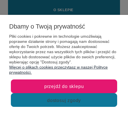
O SKLEPIE
MOJE KONTO
Dbamy o Twoją prywatność
Pliki cookies i pokrewne im technologie umożliwiają
KONTAKT
poprawne działanie strony i pomagają nam dostosować
ofertę do Twoich potrzeb. Możesz zaakceptować
wykorzystanie przez nas wszystkich tych plików i przejść do
sklepu lub dostosować użycie plików do swoich preferencji,
wybierając opcję "Dostosuj zgody".
Więcej o plikach cookies przeczytasz w naszej Polityce
prywatności.
przejdź do sklepu
dostosuj zgody