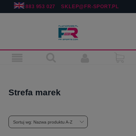
883 953 027
SKLEP@FR-SPORT.PL
Strefa marek
Sortuj wg:
Nazwa produktu A-Z