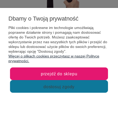
Dbamy o Twoją prywatność
Pliki cookies i pokrewne im technologie umożliwiają
poprawne działanie strony i pomagają nam dostosować
ofertę do Twoich potrzeb. Możesz zaakceptować
wykorzystanie przez nas wszystkich tych plików i przejść do
Taśmy
sklepu lub dostosować użycie plików do swoich preferencji,
wybierając opcję "Dostosuj zgody".
Więcej o plikach cookies przeczytasz w naszej Polityce
Taping aerial hoop wykorzystuje taśmy ochronne, które
prywatności.
zwiększają przyczepność i chronią koło przed zarysowaniami
, a
także pozwalają na wykonywanie akrobacji w powietrzu w pełnym
przejdź do sklepu
komforcie. Jako FR SPORT oferujemy owijki Prodigy Snake —
wykonane z hipoalergicznej tkaniny bawełnianej, łatwe w aplikacji
i z niewielką ilością kleju. Dostępne są w wielu kolorach, co
dostosuj zgody
pozwala dopasować je do stylu sprzętu i własnej artystycznej
wizji. Taśmy stanowią praktyczne akcesoria do gimnastyki
artystycznej w powietrzu, które poprawiają komfort i
bezpieczeństwo podczas ćwiczeń z kołem cyrkowym. Dzięki nim
możesz skupić się na sportowej rywalizacji lub artystycznym
przekazie podczas układu.