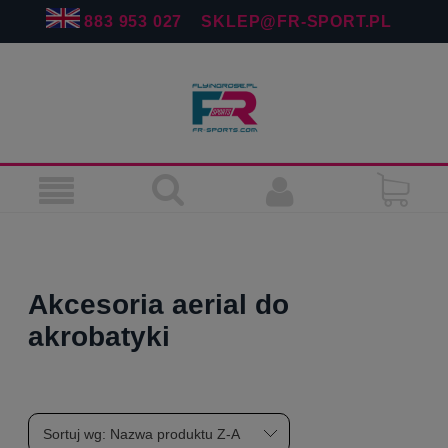
883 953 027
SKLEP@FR-SPORT.PL
Akcesoria aerial do
akrobatyki
Sortuj wg:
Nazwa produktu Z-A