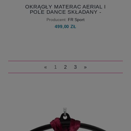
OKRĄGŁY MATERAC AERIAL I
POLE DANCE SKŁADANY -
CZARNY - Z ANTYPOŚLIZGIEM -
Producent:
FR Sport
MATERAC POD KOŁO CYRKOWE
499,00 ZŁ
I SZARFĘ WERTYKALNĄ
«
1
2
3
»