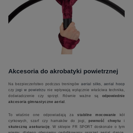
Akcesoria do akrobatyki powietrznej
Na bezpieczeństwo podczas treningów
aerial silks
,
aerial hoop
czy
jogi w powietrzu
nie wpływają wyłącznie właściwa technika,
doświadczenie czy sprzęt. Równie ważne są
odpowiednie
akcesoria gimnastyczne aerial
.
To właśnie one odpowiadają za
stabilne mocowanie
kół
cyrkowych, szarf czy hamaków do jogi,
pewność chwytu
i
skuteczną asekurację
. W sklepie FR SPORT doskonale o tym
wiemy, dlatego oferujemy certyfikowany osprzęt aerial dance,