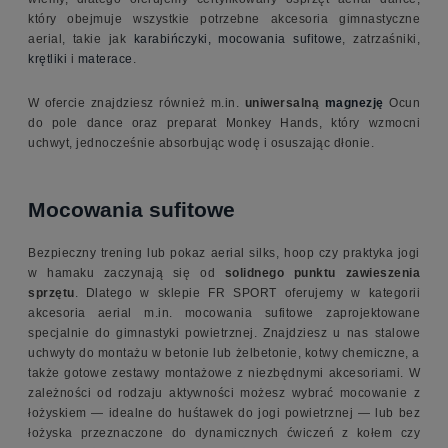
który obejmuje wszystkie potrzebne akcesoria gimnastyczne
aerial, takie jak
karabińczyki,
mocowania sufitowe
, zatrzaśniki,
krętliki
i
materace
.
W ofercie znajdziesz również m.in.
uniwersalną
magnezję
Ocun
do pole dance oraz preparat Monkey Hands, który wzmocni
uchwyt, jednocześnie absorbując wodę i osuszając dłonie.
Mocowania sufitowe
Bezpieczny trening lub pokaz aerial silks, hoop czy praktyka jogi
w hamaku zaczynają się od
solidnego punktu zawieszenia
sprzętu
. Dlatego w sklepie FR SPORT oferujemy w kategorii
akcesoria aerial m.in. mocowania sufitowe zaprojektowane
specjalnie do gimnastyki powietrznej. Znajdziesz u nas stalowe
uchwyty do montażu w betonie lub żelbetonie, kotwy chemiczne, a
także gotowe zestawy montażowe z niezbędnymi akcesoriami. W
zależności od rodzaju aktywności możesz wybrać mocowanie z
łożyskiem — idealne do huśtawek do jogi powietrznej — lub bez
łożyska przeznaczone do dynamicznych ćwiczeń z kołem czy