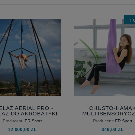
n
ELAŻ AERIAL PRO -
CHUSTO-HAMA
LAŻ DO AKROBATYKI
MULTISENSORYC
IETRZNEJ - AERIAL
HUŚTAWKA DLA DZIE
Producent:
FR Sport
Producent:
FR Sport
 - KONSTRUKCJA DO
AKCESORIAMI
12 000,00 ZŁ
349,00 ZŁ
SZARFY I KOŁA