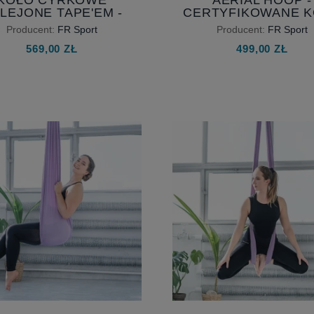
LEJONE TAPE'EM -
CERTYFIKOWANE 
OŁO CYRKOWE Z
CYRKOWE DO
Producent:
FR Sport
Producent:
FR Sport
AMI PRODIGY SNAKE
AKROBATYKI
569,00 ZŁ
499,00 ZŁ
- KOŁO Z OWIJKĄ
POWIETRZNEJ - 
UCHWYT