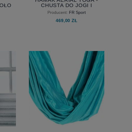
KOŁO
CHUSTA DO JOGI I
AKROBATYKI AIR 5M,
Producent:
FR Sport
SZEROKOŚĆ 230 CM
469,00 ZŁ
1