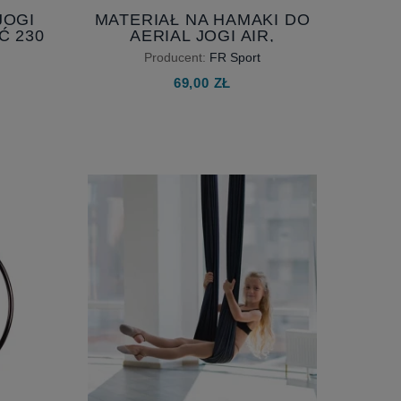
JOGI
MATERIAŁ NA HAMAKI DO
Ć 230
AERIAL JOGI AIR,
 JOGA
SZEROKOŚĆ 230 CM
Producent:
FR Sport
69,00 ZŁ