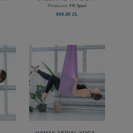
S DLA
DWUKOLOROWE
Producent:
FR Sport
 M
669,00 ZŁ
HAMAK AERIAL YOGA -