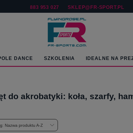
883 953 027
SKLEP@FR-SPORT.PL
POLE DANCE
SZKOLENIA
IDEALNE NA PRE
ęt do akrobatyki: koła, szarfy, ha
wg:
Nazwa produktu A-Z