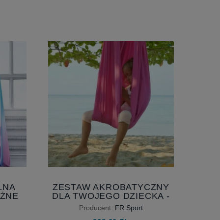
LNA
ZESTAW AKROBATYCZNY
ÓŻNE
DLA TWOJEGO DZIECKA -
MULTISENSORYCZNY
Producent:
FR Sport
HAMAK DLA ROZWOJU