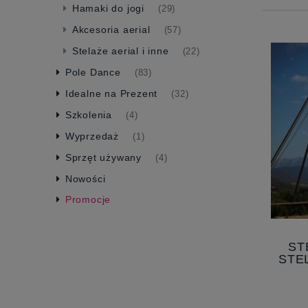
Hamaki do jogi
(29)
Akcesoria aerial
(57)
Stelaże aerial i inne
(22)
Pole Dance
(83)
Idealne na Prezent
(32)
Szkolenia
(4)
Wyprzedaż
(1)
Sprzęt używany
(4)
Nowości
Promocje
ST
STE
POW
RIG