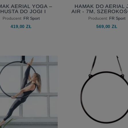
AK AERIAL YOGA –
HAMAK DO AERIAL 
HUSTA DO JOGI I
AIR - 7M, SZEROKOŚ
ROBATYKI 4 M, NA
CM - AKROBATYKA I
Producent:
FR Sport
Producent:
FR Sport
TAŚMACH
POWIETRZNA
419,00 ZŁ
569,00 ZŁ