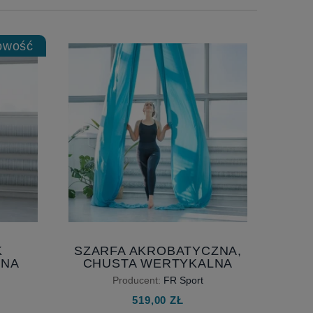
owość
K
SZARFA AKROBATYCZNA,
ZNA
CHUSTA WERTYKALNA
CI Z
PRO RÓŻNE DŁUGOŚCI
Producent:
FR Sport
WEDŁUG POTRZEB
519,00 ZŁ