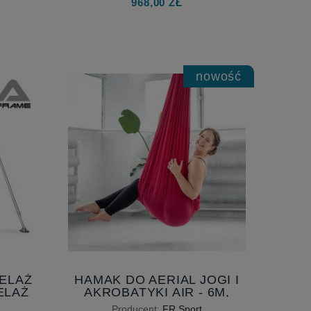
968,00 ZŁ
TWOJEGO DZIECKA
nowość
TELAŻ
HAMAK DO AERIAL JOGI I
ELAŻ
AKROBATYKI AIR - 6M,
I
SZEROKOŚĆ 230 CM,
Producent:
FR Sport