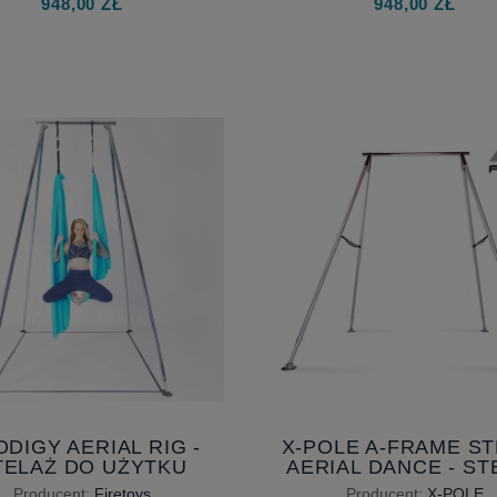
948,00 ZŁ
948,00 ZŁ
DIGY AERIAL RIG -
X-POLE A-FRAME S
TELAŻ DO UŻYTKU
AERIAL DANCE - ST
OWEGO DO ĆWICZEŃ
DO AKROBATYK
Producent:
Firetoys
Producent:
X-POLE