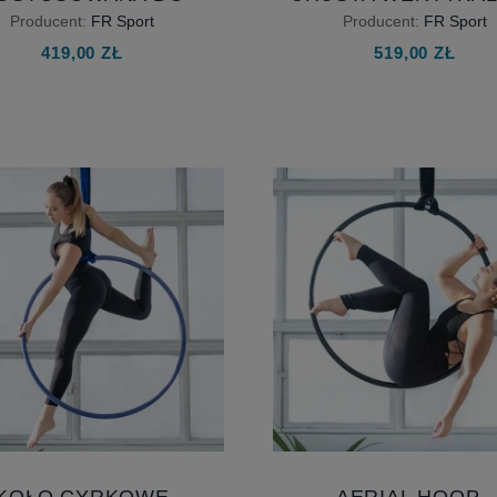
WOICH POTRZEB -
ZESTAW AERIAL SILK
Producent:
FR Sport
Producent:
FR Sport
ERZ HAMAK DO JOGI
DZIECI 6M LUB 7
419,00 ZŁ
519,00 ZŁ
EALNY DLA CIEBIE
KOŁO CYRKOWE
AERIAL HOOP -