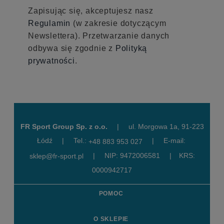
Zapisując się, akceptujesz nasz
Regulamin
(w zakresie dotyczącym
Newslettera). Przetwarzanie danych
odbywa się zgodnie z
Polityką
prywatności
.
FR Sport Group Sp. z o.o.
|
ul. Morgowa 1a, 91-223
Łódź
|
Tel.:
|
E-mail:
+48 883 953 027
|
NIP: 9472006581
|
KRS:
sklep@fr-sport.pl
0000942717
POMOC
O SKLEPIE