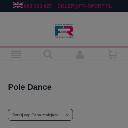
883 953 027
SKLEP@FR-SPORT.PL
Pole Dance
Sortuj wg:
Cena malejąco