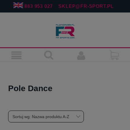
883 953 027
SKLEP@FR-SPORT.PL