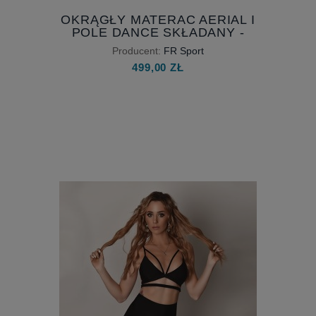
OKRĄGŁY MATERAC AERIAL I
POLE DANCE SKŁADANY -
CZARNY - Z ANTYPOŚLIZGIEM -
Producent:
FR Sport
MATERAC POD KOŁO CYRKOWE
499,00 ZŁ
I SZARFĘ WERTYKALNĄ