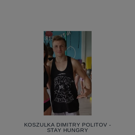
KOMPLET POLE DANCE, FR
SPORT - 4 ŻYWIOŁY - OGIEŃ
Producent:
FR Sport
175,00 ZŁ