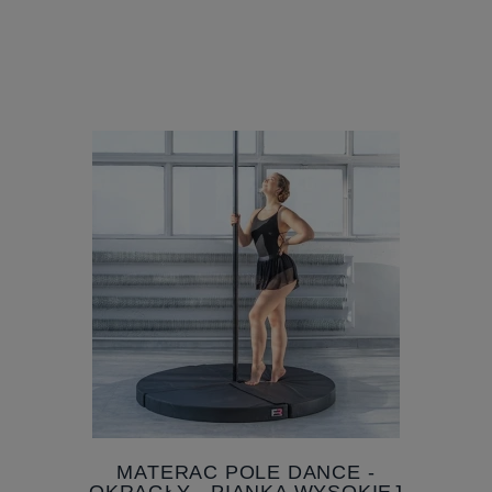
MATERAC DO POLE DANCE -
KWADRATOWY - PIANKA
WYSOKIEJ GĘSTOŚCI
Producent:
FR Sport
600,00 ZŁ