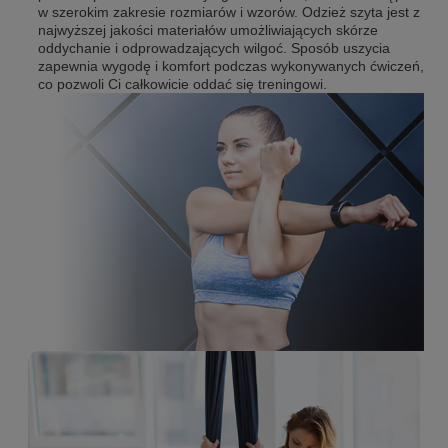
Większość z nas nie wyobraża sobie
zajęć aerial
, fitness czy
biegania bez idealnie przylegających, miękkich legginsów,
oddychających koszulek czy funkcjonalnych staników.
Niezależnie od tego, jaki sport uprawiasz, przygotuj się
odpowiednio do treningu, robiąc zakupy w naszym sklepie. W
ofercie sklepu znajduje się oryginalna odzież sportowa od
polskich producentów – Flying Rose Sport, FeelJ - dostępna
w szerokim zakresie rozmiarów i wzorów. Odzież szyta jest z
najwyższej jakości materiałów umożliwiających skórze
oddychanie i odprowadzających wilgoć. Sposób uszycia
zapewnia wygodę i komfort podczas wykonywanych ćwiczeń,
co pozwoli Ci całkowicie oddać się treningowi.