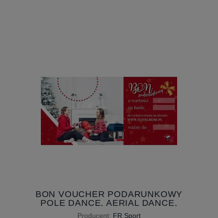
LEGGINSY POLE DANCE
MANHATTAN- CZARNE - OKSA
POLE WEAR - DOSTĘPNE OD
Producent:
OKSA POLE WEAR
RĘKI
220,00 ZŁ