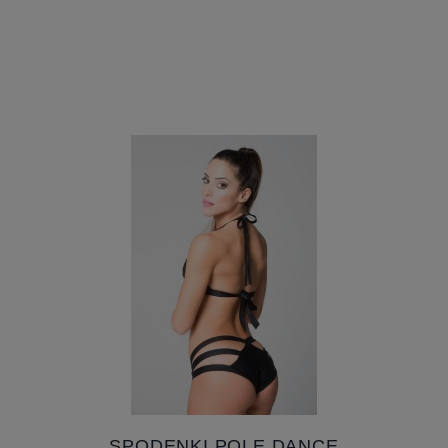
SPODENKI POLE DANCE
GLAMAZON CZARNY - RAD POLE
WEAR
Producent:
Rad Pole Wear
130,00 ZŁ