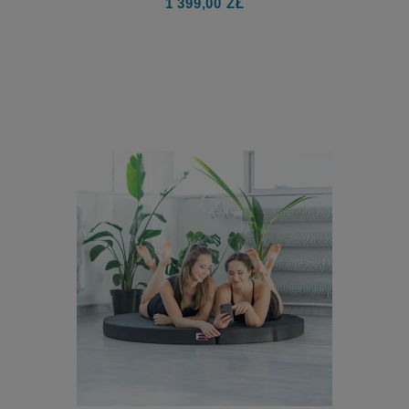
X-POLE XPERT NXN DO 2.78 M
RURA POLE DANCE DO DOMU -
RURA SKŁADANA PRZEDŁUŻONA
Producent:
X-POLE
1 399,00 ZŁ