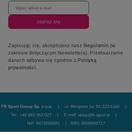
treningowych, tutoriali oraz eventach i
promocjach jakie dla Was przygotowaliśmy.
Jesteśmy tu dla Was i będziemy wysyłać Wam
tylko ważne informacje, które sprawią że razem
będziemy tworzyć aerialową rodzinę.
zapisz się
Zapisując się, akceptujesz nasz
Regulamin
(w
zakresie dotyczącym Newslettera). Przetwarzanie
danych odbywa się zgodnie z
Polityką
prywatności
.