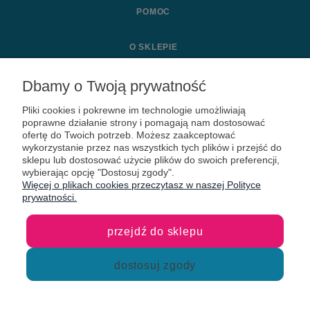
FR Sport Group Sp. z o.o.
|
ul. Morgowa 1a, 91-223 Łódź
|
Tel.:
|
E-mail:
|
+48 883 953 027
sklep@fr-sport.pl
Dbamy o Twoją prywatność
NIP: 9472006581
|
KRS: 0000942717
Pliki cookies i pokrewne im technologie umożliwiają
POMOC
poprawne działanie strony i pomagają nam dostosować
ofertę do Twoich potrzeb. Możesz zaakceptować
wykorzystanie przez nas wszystkich tych plików i przejść do
O SKLEPIE
sklepu lub dostosować użycie plików do swoich preferencji,
wybierając opcję "Dostosuj zgody".
Więcej o plikach cookies przeczytasz w naszej Polityce
MOJE KONTO
prywatności.
KONTAKT
przejdź do sklepu
dostosuj zgody